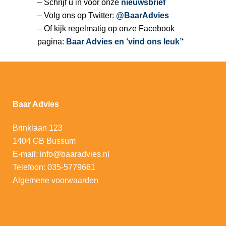
– Schrijf u in voor onze
nieuwsbrief
– Volg ons op Twitter:
@BaarAdvies
– Of kijk regelmatig op onze Facebook
pagina:
Baar Advies en ‘vind ons leuk’
‘
Baar Advies
Brinklaan 123
1404 GB Bussum
E-mail:
info@baaradvies.nl
Telefoon:
035-5779661
Algemene voorwaarden