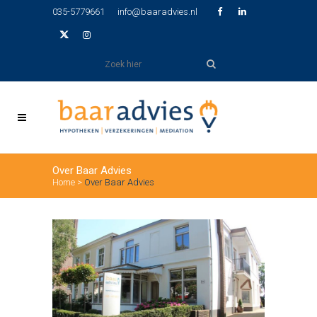
035-5779661
info@baaradvies.nl
Over Baar Advies
Home
>
Over Baar Advies