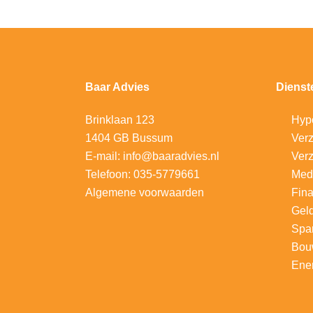
Baar Advies
Dienst
Brinklaan 123
Hyp
1404 GB Bussum
V
erz
E-mail:
info@baaradvies.nl
Verz
Telefoon:
035-5779661
Med
Algemene voorwaarden
Fina
Gel
Spa
Bou
Ener