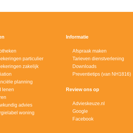
en
Informatie
otheken
Afspraak maken
ekeringen particulier
Tarieven dienstverlening
ekeringen zakelijk
Downloads
iation
Preventietips (van NH1816)
nciële planning
d lenen
Review ons op
ren
Advieskeuze.nl
wkundig advies
Google
gielabel woning
Facebook