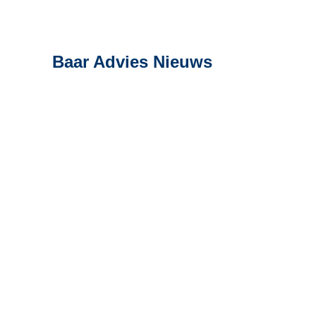
Baar Advies Nieuws
06
NIS2: meer dan een nieuwe
jul
cyberwet
29
Hagelschade?
jun