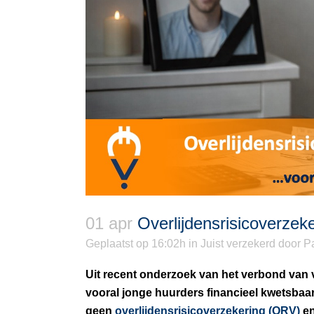
01 apr
Overlijdensrisicoverzek
Geplaatst op 16:02h
in
Juist verzekerd
door
Pa
Uit recent onderzoek van het verbond van 
vooral jonge huurders financieel kwetsbaar
geen
overlijdensrisicoverzekering (ORV)
en