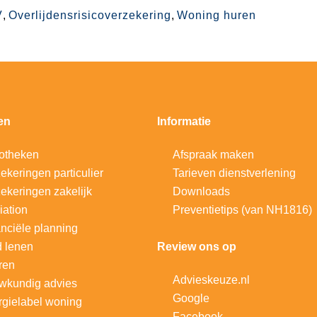
V
,
Overlijdensrisicoverzekering
,
Woning huren
en
Informatie
otheken
Afspraak maken
ekeringen particulier
Tarieven dienstverlening
ekeringen zakelijk
Downloads
iation
Preventietips (van NH1816)
nciële planning
d lenen
Review ons op
ren
Advieskeuze.nl
wkundig advies
Google
gielabel woning
Facebook