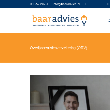
035-5779661
info@baaradvies.nl
D
Overlijdensrisicoverzekering (ORV)