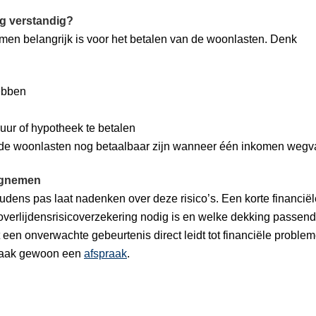
ng verstandig?
en belangrijk is voor het betalen van de woonlasten. Denk
ebben
uur of hypotheek te betalen
de woonlasten nog betaalbaar zijn wanneer één inkomen wegva
wegnemen
udens pas laat nadenken over deze risico’s. Een korte financiël
 overlijdensrisicoverzekering nodig is en welke dekking passend 
t een onverwachte gebeurtenis direct leidt tot financiële proble
 Maak gewoon een
afspraak
.