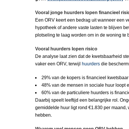
Vooral jonge huurders lopen financieel risi
Een ORV keert een bedrag uit wanneer een ver
hypotheek of andere vaste lasten te blijven 
plotseling te laag worden om in de woning te 
Vooral huurders lopen risico
De analyse laat zien dat de kwetsbaarheid st
vaker een ORV, terwijl
huurders
die beschermi
29% van de kopers is financieel kwetsbaa
48% van de mensen in sociale huur loopt e
60% van de particuliere huurders is financi
Daarbij speelt leeftijd een belangrijke rol. O
gemiddelde huur ligt rond €1.830 per maand,
hebben.
Waarom veel mensen geen ORV hebben