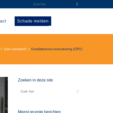
act
Schade melden
>
Juist verzekerd
>
Overlijdensrisicoverzekering (ORV)
Zoeken in deze site
Meest recente berichten