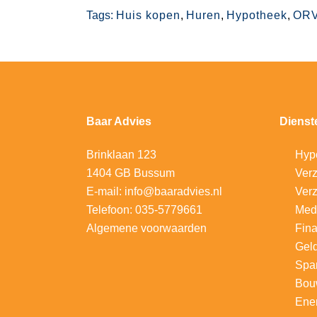
Tags:
Huis kopen
,
Huren
,
Hypotheek
,
OR
Baar Advies
Dienst
Brinklaan 123
Hyp
1404 GB Bussum
V
erz
E-mail:
info@baaradvies.nl
Verz
Telefoon:
035-5779661
Med
Algemene voorwaarden
Fina
Gel
Spa
Bou
Ener