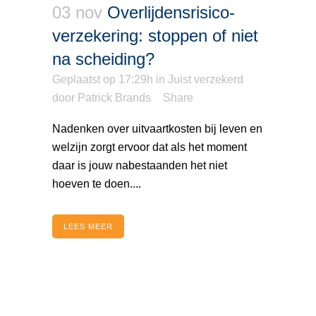
03 nov
Overlijdens­risico­
verzekering: stoppen of niet
na scheiding?
Geplaatst op 17:29h
in
Juist verzekerd
door
Patrick Brands
Share
Nadenken over uitvaartkosten bij leven en
welzijn zorgt ervoor dat als het moment
daar is jouw nabestaanden het niet
hoeven te doen....
LEES MEER