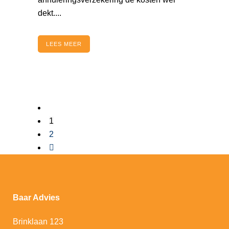
dekt....
LEES MEER
1
2
Baar Advies
Brinklaan 123