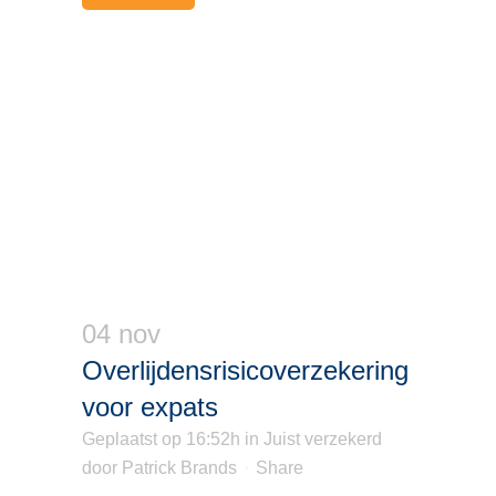
04 nov
Overlijdensrisicoverzekering
voor expats
Geplaatst op 16:52h
in
Juist verzekerd
door
Patrick Brands
Share