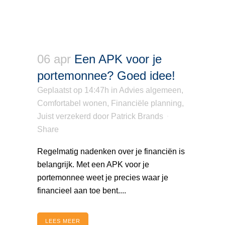
06 apr
Een APK voor je
portemonnee? Goed idee!
Geplaatst op 14:47h
in
Advies algemeen
,
Comfortabel wonen
,
Financiële planning
,
Juist verzekerd
door
Patrick Brands
Share
Regelmatig nadenken over je financiën is
belangrijk. Met een APK voor je
portemonnee weet je precies waar je
financieel aan toe bent....
LEES MEER