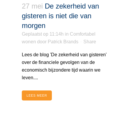
27 mei
De zekerheid van
gisteren is niet die van
morgen
Geplaatst op 11:14h
in
Comfortabel
wonen
door
Patrick Brands
Share
Lees de blog 'De zekerheid van gisteren'
over de financiele gevolgen van de
economisch bijzondere tijd waarin we
leven....
LEES MEER