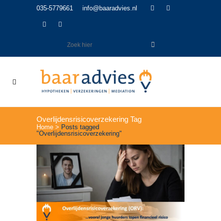
035-5779661
info@baaradvies.nl
Overlijdensrisicoverzekering Tag
Home
>
Posts tagged
"Overlijdensrisicoverzekering"