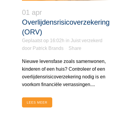
01 apr
Overlijdensrisicoverzekering
(ORV)
Geplaatst op 16:02h
in
Juist verzekerd
door
Patrick Brands
Share
Nieuwe levensfase zoals samenwonen,
kinderen of een huis? Controleer of een
overlijdensrisicoverzekering nodig is en
voorkom financiële verrassingen....
LEES MEER