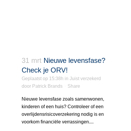
31 mrt
Nieuwe levensfase?
Check je ORV!
Geplaatst op 15:38h
in
Juist verzekerd
door
Patrick Brands
Share
Nieuwe levensfase zoals samenwonen,
kinderen of een huis? Controleer of een
overlijdensrisicoverzekering nodig is en
voorkom financiële verrassingen....