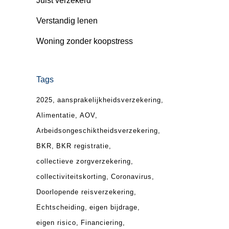
Juist verzekerd
Verstandig lenen
Woning zonder koopstress
Tags
2025
aansprakelijkheidsverzekering
Alimentatie
AOV
Arbeidsongeschiktheidsverzekering
BKR
BKR registratie
collectieve zorgverzekering
collectiviteitskorting
Coronavirus
Doorlopende reisverzekering
Echtscheiding
eigen bijdrage
eigen risico
Financiering