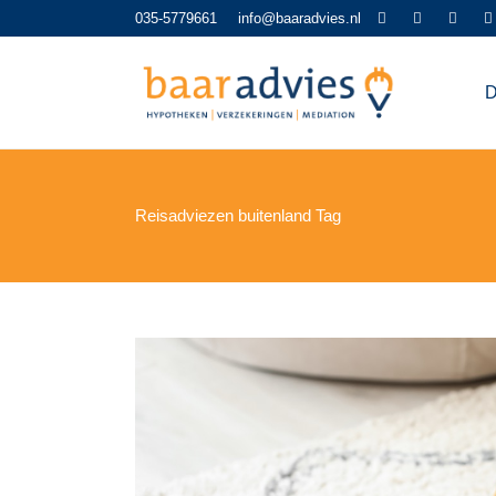
035-5779661
info@baaradvies.nl
D
Reisadviezen buitenland Tag