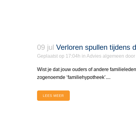
09 jul
Verloren spullen tijdens 
Geplaatst op 17:04h
in
Advies algemeen
doo
Wist je dat jouw ouders of andere familielede
zogenoemde ‘familiehypotheek’....
LEES MEER