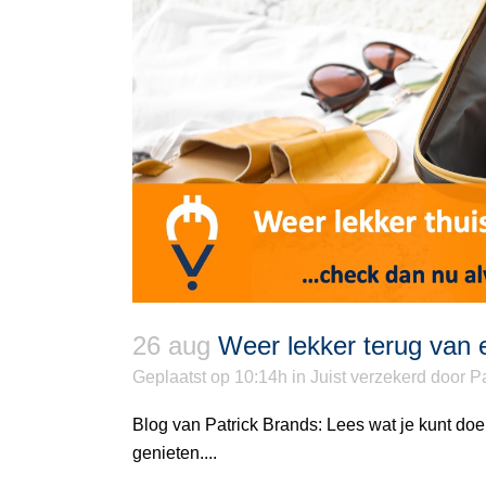
26 aug
Weer lekker terug van
Geplaatst op 10:14h
in
Juist verzekerd
door
Pa
Blog van Patrick Brands: Lees wat je kunt doe
genieten....