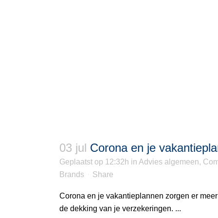
03 jul
Corona en je vakantiepl
Geplaatst op 12:32h
in
Advies algemeen
,
Com
Brands
Share
Corona en je vakantieplannen zorgen er meer d
de dekking van je verzekeringen. ...