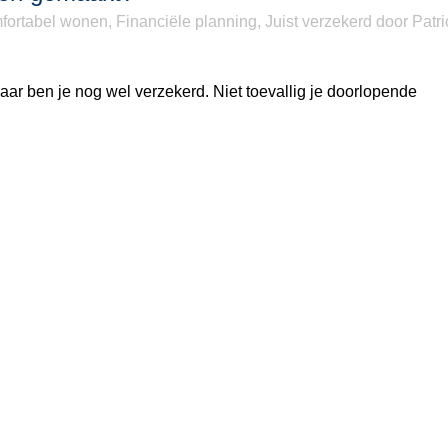
fortabel wonen
,
Financiële planning
,
Juist verzekerd
door
Patri
ar ben je nog wel verzekerd. Niet toevallig je doorlopende
.