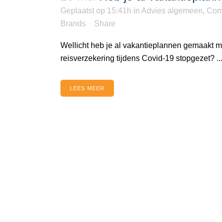
Geplaatst op 15:41h
in
Advies algemeen
,
Com
Brands
Share
Wellicht heb je al vakantieplannen gemaakt ma
reisverzekering tijdens Covid-19 stopgezet? ..
LEES MEER