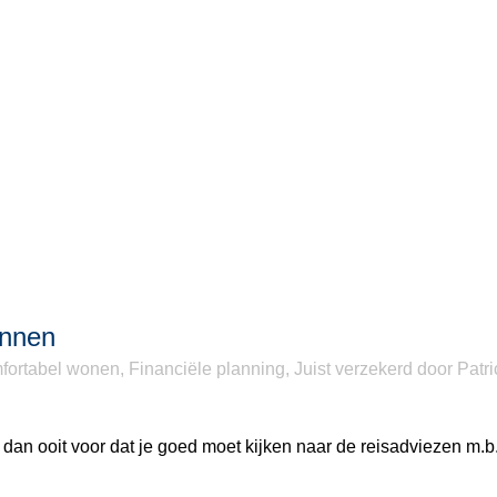
annen
fortabel wonen
,
Financiële planning
,
Juist verzekerd
door
Patri
an ooit voor dat je goed moet kijken naar de reisadviezen m.b.