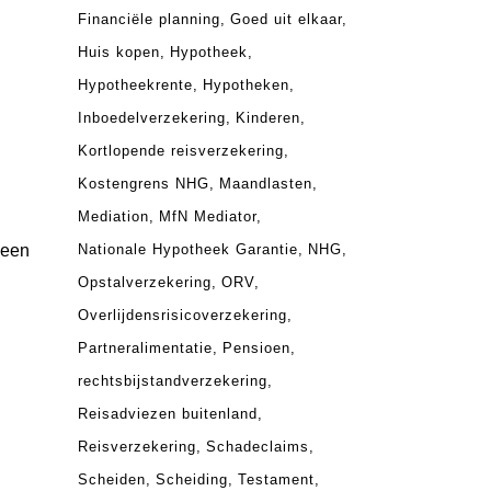
Financiële planning
Goed uit elkaar
Huis kopen
Hypotheek
Hypotheekrente
Hypotheken
Inboedelverzekering
Kinderen
Kortlopende reisverzekering
Kostengrens NHG
Maandlasten
Mediation
MfN Mediator
Nationale Hypotheek Garantie
NHG
 een
Opstalverzekering
ORV
Overlijdensrisicoverzekering
Partneralimentatie
Pensioen
rechtsbijstandverzekering
Reisadviezen buitenland
Reisverzekering
Schadeclaims
Scheiden
Scheiding
Testament