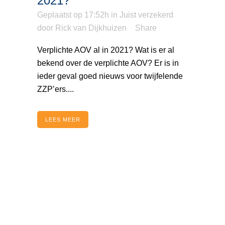
2021?
Geplaatst op 17:52h
in
Juist verzekerd
door
Rick van Dijkhuizen
Share
Verplichte AOV al in 2021? Wat is er al
bekend over de verplichte AOV? Er is in
ieder geval goed nieuws voor twijfelende
ZZP’ers....
LEES MEER