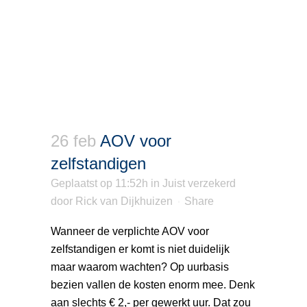
26 feb
AOV voor
zelfstandigen
Geplaatst op 11:52h
in
Juist verzekerd
door
Rick van Dijkhuizen
Share
Wanneer de verplichte AOV voor
zelfstandigen er komt is niet duidelijk
maar waarom wachten? Op uurbasis
bezien vallen de kosten enorm mee. Denk
aan slechts € 2,- per gewerkt uur. Dat zou