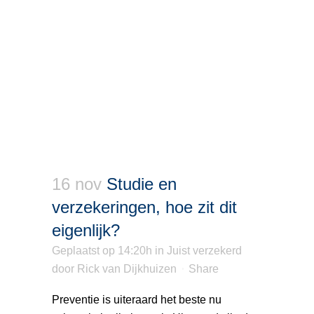
16 nov
Studie en
verzekeringen, hoe zit dit
eigenlijk?
Geplaatst op 14:20h
in
Juist verzekerd
door
Rick van Dijkhuizen
Share
Preventie is uiteraard het beste nu