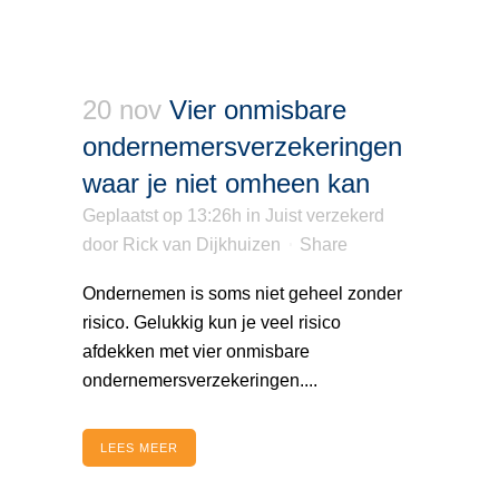
20 nov
Vier onmisbare
ondernemersverzekeringen
waar je niet omheen kan
Geplaatst op 13:26h
in
Juist verzekerd
door
Rick van Dijkhuizen
Share
Ondernemen is soms niet geheel zonder
risico. Gelukkig kun je veel risico
afdekken met vier onmisbare
ondernemersverzekeringen....
LEES MEER