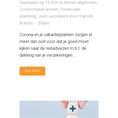
Geplaatst op 12:32h
in
Advies algemeen
,
Comfortabel wonen
,
Financiële
planning
,
Juist verzekerd
door
Patrick
Brands
Share
Corona en je vakantieplannen zorgen er
meer dan ooit voor dat je goed moet
kijken naar de reisadviezen m.b.t. de
dekking van je verzekeringen. ...
LEES MEER