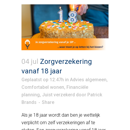
04 jul
Zorgverzekering
vanaf 18 jaar
Geplaatst op 12:47h
in
Advies algemeen
,
Comfortabel wonen
,
Financiële
planning
,
Juist verzekerd
door
Patrick
Brands
Share
Als je 18 jaar wordt dan ben je wettelijk
verplicht om zelf verzekeringen af te