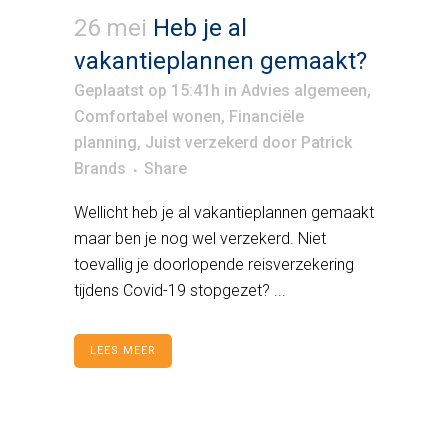
26 mei
Heb je al
vakantieplannen gemaakt?
Geplaatst op 15:41h
in
Advies algemeen
,
Comfortabel wonen
,
Financiële
planning
,
Juist verzekerd
door
Patrick
Brands
Share
Wellicht heb je al vakantieplannen gemaakt
maar ben je nog wel verzekerd. Niet
toevallig je doorlopende reisverzekering
tijdens Covid-19 stopgezet? ...
LEES MEER