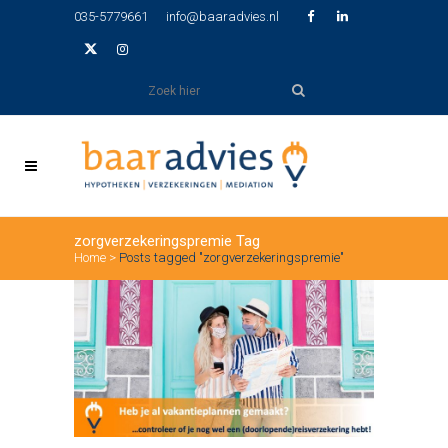
035-5779661
info@baaradvies.nl
zorgverzekeringspremie Tag
Home
>
Posts tagged "zorgverzekeringspremie"