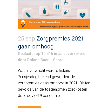
25 sep
Zorgpremies 2021
gaan omhoog
Geplaatst op 14:41h
in
Juist verzekerd
door
Roland Baar
Share
Wat al verwacht werd is tijdens
Prinsjesdag bekend geworden: de
zorgpremies gaan omhoog in 2021. Dit ten
gevolge van de toegenomen zorgkosten
door covid-19 pandemie....