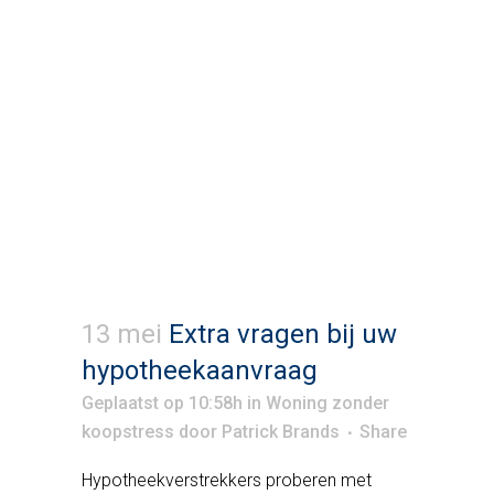
13 mei
Extra vragen bij uw
hypotheekaanvraag
Geplaatst op 10:58h
in
Woning zonder
koopstress
door
Patrick Brands
Share
Hypotheekverstrekkers proberen met