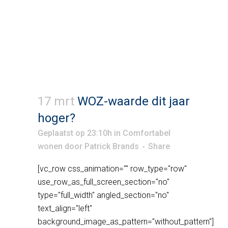
17 mrt
WOZ-waarde dit jaar
hoger?
Geplaatst op 23:10h
in
Comfortabel
wonen
door
Patrick Brands
Share
[vc_row css_animation="" row_type="row"
use_row_as_full_screen_section="no"
type="full_width" angled_section="no"
text_align="left"
background_image_as_pattern="without_pattern"]