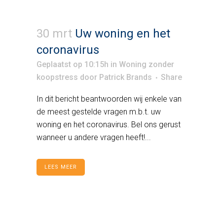
30 mrt
Uw woning en het
coronavirus
Geplaatst op 10:15h
in
Woning zonder
koopstress
door
Patrick Brands
Share
In dit bericht beantwoorden wij enkele van
de meest gestelde vragen m.b.t. uw
woning en het coronavirus. Bel ons gerust
wanneer u andere vragen heeft!...
LEES MEER