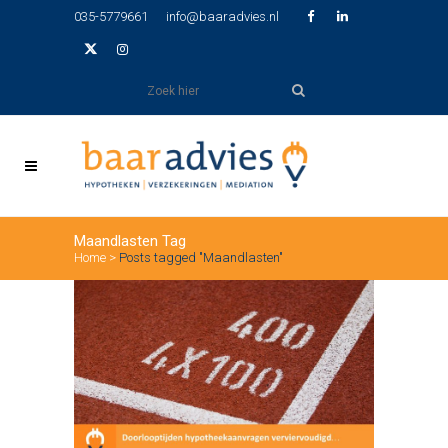
035-5779661
info@baaradvies.nl
Maandlasten Tag
Home
>
Posts tagged "Maandlasten"