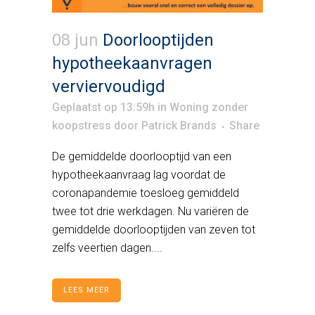
08 jun
Doorlooptijden
hypotheekaanvragen
verviervoudigd
Geplaatst op 13:59h
in
Woning zonder
koopstress
door
Patrick Brands
Share
De gemiddelde doorlooptijd van een
hypotheekaanvraag lag voordat de
coronapandemie toesloeg gemiddeld
twee tot drie werkdagen. Nu variëren de
gemiddelde doorlooptijden van zeven tot
zelfs veertien dagen....
LEES MEER