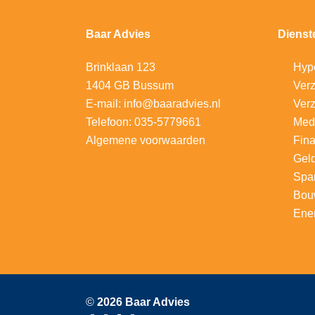
Baar Advies
Dienst
Brinklaan 123
Hyp
1404 GB Bussum
V
erz
E-mail:
info@baaradvies.nl
Verz
Telefoon:
035-5779661
Med
Algemene voorwaarden
Fina
Gel
Spa
Bou
Ener
©
2026 Baar Advies