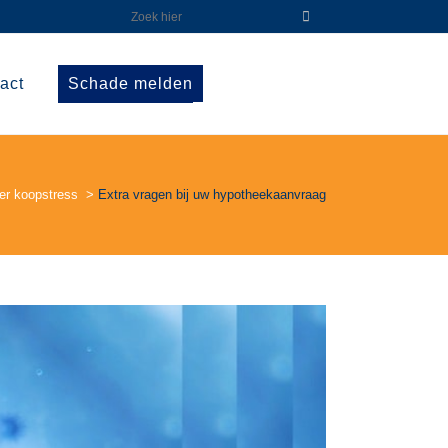
act
Schade melden
er koopstress
>
Extra vragen bij uw hypotheekaanvraag