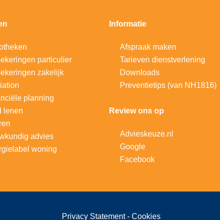
en
Informatie
otheken
Afspraak maken
ekeringen particulier
Tarieven dienstverlening
ekeringen zakelijk
Downloads
iation
Preventietips (van NH1816)
nciële planning
d lenen
Review ons op
ren
Advieskeuze.nl
wkundig advies
Google
gielabel woning
Facebook
Privacy Statement
-
Cookies