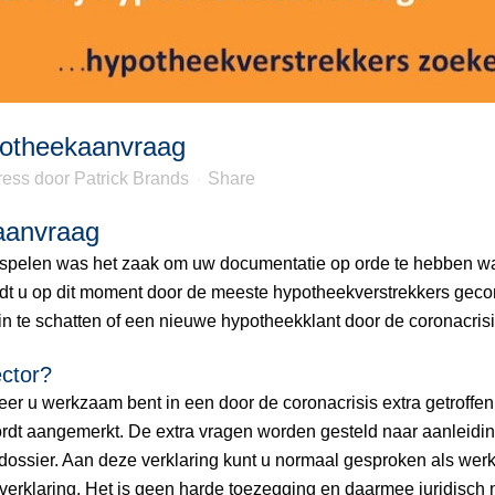
potheekaanvraag
ress
door
Patrick Brands
Share
kaanvraag
ng spelen was het zaak om uw documentatie op orde te hebben 
rdt u op dit moment door de meeste hypotheekverstrekkers gecon
 in te schatten of een nieuwe hypotheekklant door de coronacri
ector?
r u werkzaam bent in een door de coronacrisis extra getroffen s
ordt aangemerkt. De extra vragen worden gesteld naar aanleidi
w dossier. Aan deze verklaring kunt u normaal gesproken als we
erklaring. Het is geen harde toezegging en daarmee juridisch n