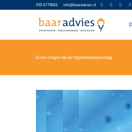
035-5779661
info@baaradvies.nl
D
Extra vragen bij uw hypotheekaanvraag