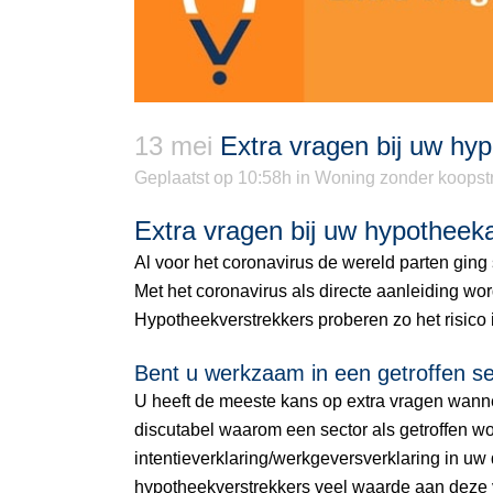
13 mei
Extra vragen bij uw hy
Geplaatst op 10:58h
in
Woning zonder koopst
Extra vragen bij uw hypothee
Al voor het coronavirus de wereld parten gi
Met het coronavirus als directe aanleiding wo
Hypotheekverstrekkers proberen zo het risico
Bent u werkzaam in een getroffen s
U heeft de meeste kans op extra vragen wannee
discutabel waarom een sector als getroffen w
intentieverklaring/werkgeversverklaring in u
hypotheekverstrekkers veel waarde aan deze v