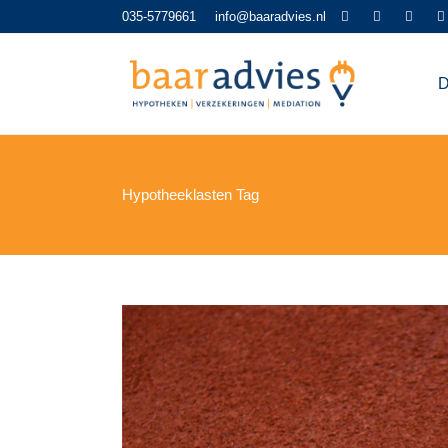
035-5779661
info@baaradvies.nl
D
Hypotheeklasten Tag