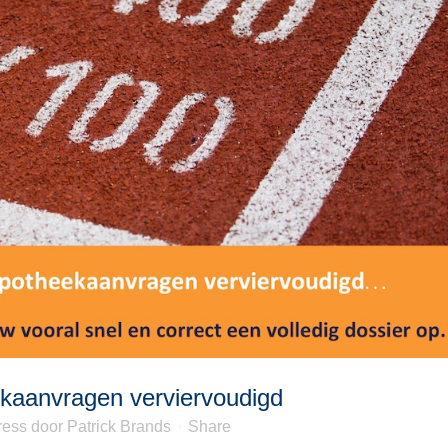
ekaanvragen verviervoudigd
ress
door
Patrick Brands
Share