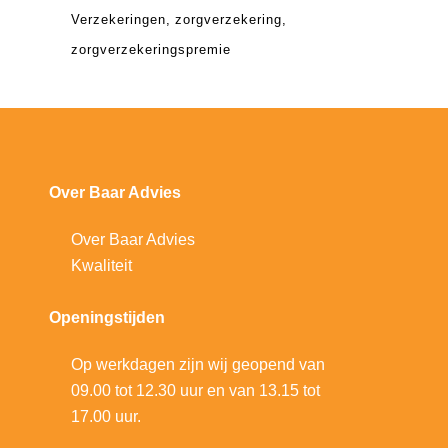
Verzekeringen
zorgverzekering
zorgverzekeringspremie
Over Baar Advies
Over Baar Advies
Kwaliteit
Openingstijden
Op werkdagen zijn wij geopend van
09.00 tot 12.30 uur en van 13.15 tot
17.00 uur.