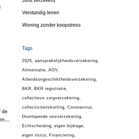
Juist verzekerd
d
Verstandig lenen
Woning zonder koopstress
Tags
2025
aansprakelijkheidsverzekering
Alimentatie
AOV
Arbeidsongeschiktheidsverzekering
BKR
BKR registratie
collectieve zorgverzekering
collectiviteitskorting
Coronavirus
r de
Doorlopende reisverzekering
n....
Echtscheiding
eigen bijdrage
eigen risico
Financiering