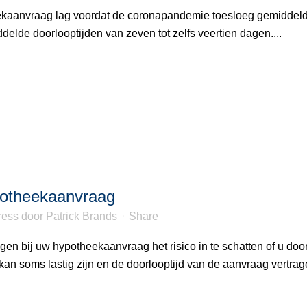
ekaanvraag lag voordat de coronapandemie toesloeg gemiddel
elde doorlooptijden van zeven tot zelfs veertien dagen....
potheekaanvraag
ress
door
Patrick Brands
Share
en bij uw hypotheekaanvraag het risico in te schatten of u doo
an soms lastig zijn en de doorlooptijd van de aanvraag vertrage