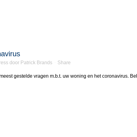
avirus
ress
door
Patrick Brands
Share
 meest gestelde vragen m.b.t. uw woning en het coronavirus. Be