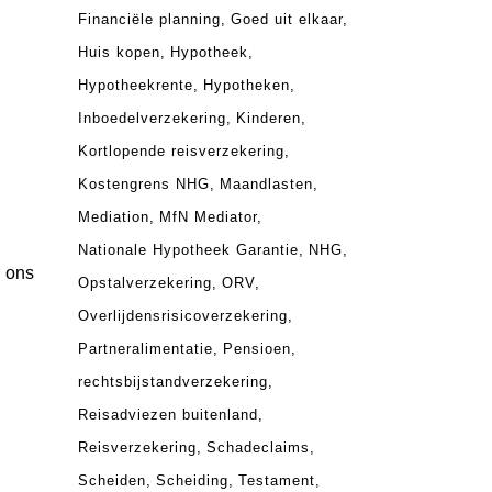
Financiële planning
Goed uit elkaar
Huis kopen
Hypotheek
Hypotheekrente
Hypotheken
Inboedelverzekering
Kinderen
Kortlopende reisverzekering
Kostengrens NHG
Maandlasten
Mediation
MfN Mediator
Nationale Hypotheek Garantie
NHG
l ons
Opstalverzekering
ORV
Overlijdensrisicoverzekering
Partneralimentatie
Pensioen
rechtsbijstandverzekering
Reisadviezen buitenland
Reisverzekering
Schadeclaims
Scheiden
Scheiding
Testament