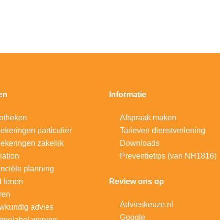
en
Informatie
otheken
Afspraak maken
ekeringen particulier
Tarieven dienstverlening
ekeringen zakelijk
Downloads
iation
Preventietips (van NH1816)
nciële planning
d lenen
Review ons op
ren
Advieskeuze.nl
wkundig advies
Google
gielabel woning