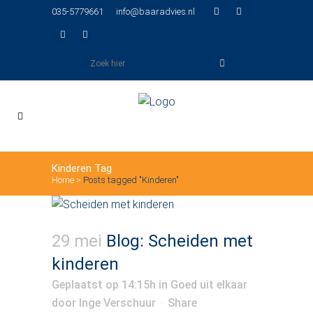
035-5779661
info@baaradvies.nl
Kinderen Tag
Home
>
Posts tagged "Kinderen"
29 mei
Blog: Scheiden met
kinderen
Geplaatst op 14:15h
in
Goed uit elkaar
door
Inge Verschuur
Share