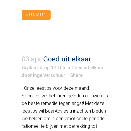
LEES MEER
03 apr
Goed uit elkaar
Geplaatst op 17:10h
in
Goed uit elkaar
door
Inge Verschuur
Share
Onze leestips voor deze maand:
Socrates zei het jaren geleden al: inzicht is
de beste remedie tegen angst! Met deze
leestips wil BaarAdvies u inzichten bieden
die helpen om in een emotionele periode
rationeel te blijven met betrekking tot