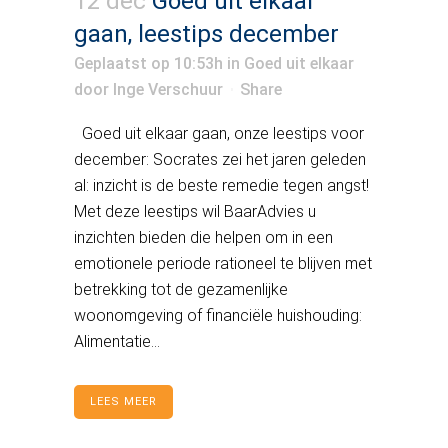
12 dec
Goed uit elkaar
gaan, leestips december
Geplaatst op 10:53h
in
Goed uit elkaar
door
Inge Verschuur
Share
Goed uit elkaar gaan, onze leestips voor
december: Socrates zei het jaren geleden
al: inzicht is de beste remedie tegen angst!
Met deze leestips wil BaarAdvies u
inzichten bieden die helpen om in een
emotionele periode rationeel te blijven met
betrekking tot de gezamenlijke
woonomgeving of financiële huishouding:
Alimentatie...
LEES MEER