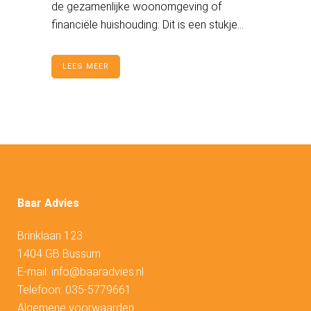
de gezamenlijke woonomgeving of
financiële huishouding: Dit is een stukje...
LEES MEER
Baar Advies
Brinklaan 123
1404 GB Bussum
E-mail:
info@baaradvies.nl
Telefoon:
035-5779661
Algemene voorwaarden