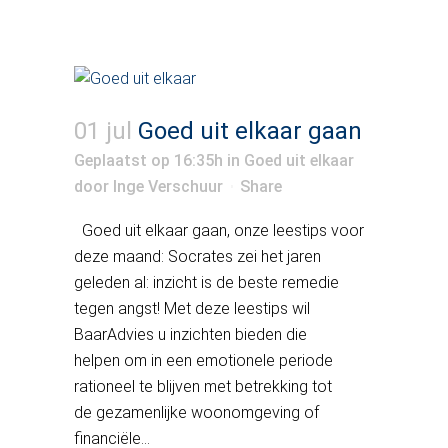
01 jul
Goed uit elkaar gaan
Geplaatst op 16:35h
in
Goed uit elkaar
door
Inge Verschuur
Share
Goed uit elkaar gaan, onze leestips voor
deze maand: Socrates zei het jaren
geleden al: inzicht is de beste remedie
tegen angst! Met deze leestips wil
BaarAdvies u inzichten bieden die
helpen om in een emotionele periode
rationeel te blijven met betrekking tot
de gezamenlijke woonomgeving of
financiële...