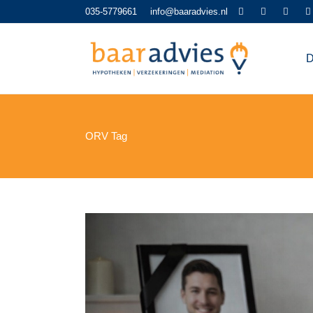
035-5779661
info@baaradvies.nl
D
ORV Tag