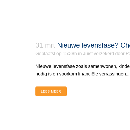
31 mrt
Nieuwe levensfase? Ch
Geplaatst op 15:38h
in
Juist verzekerd
door
Pa
Nieuwe levensfase zoals samenwonen, kinderen
nodig is en voorkom financiële verrassingen...
LEES MEER