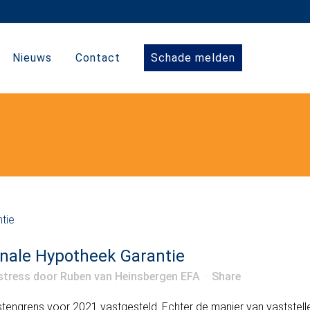
Nieuws
Contact
Schade melden
onale Hypotheek Garantie
stress
door
Ruben van Heinsbergen EFA
Share
stengrens voor 2021 vastgesteld. Echter de manier van vaststell