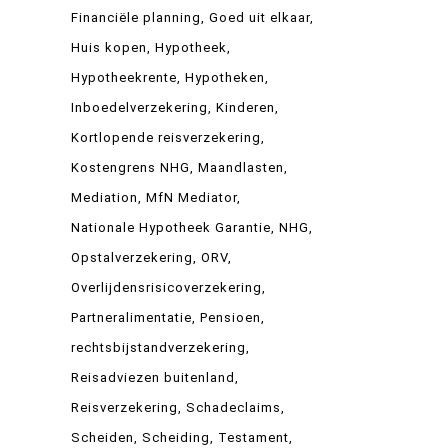
Financiële planning
Goed uit elkaar
Huis kopen
Hypotheek
Hypotheekrente
Hypotheken
Inboedelverzekering
Kinderen
Kortlopende reisverzekering
Kostengrens NHG
Maandlasten
Mediation
MfN Mediator
Nationale Hypotheek Garantie
NHG
Opstalverzekering
ORV
Overlijdensrisicoverzekering
Partneralimentatie
Pensioen
rechtsbijstandverzekering
Reisadviezen buitenland
Reisverzekering
Schadeclaims
Scheiden
Scheiding
Testament