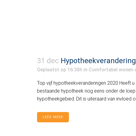
31 dec
Hypotheekverandering
Geplaatst op 16:30h
in
Comfortabel wonen
Top vijf hypotheekveranderingen 2020 Heeft u 
bestaande hypotheek nog eens onder de loep 
hypotheekgebied. Dit is uiteraard van invloed 
LEES MEER