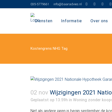
035-5779661
info@baaradvies.nl
Diensten
Informatie
Over ons
Kostengrens NHG Tag
02 nov
Wijzigingen 2021 Nati
Geplaatst op 13:59h
in
Woning zonder koop
Net als andere jaren is begin september de ko