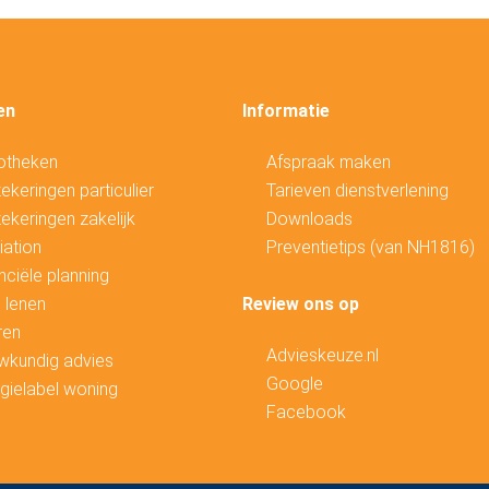
en
Informatie
otheken
Afspraak maken
ekeringen particulier
Tarieven dienstverlening
ekeringen zakelijk
Downloads
ation
Preventietips (van NH1816)
nciële planning
 lenen
Review ons op
ren
Advieskeuze.nl
wkundig advies
Google
gielabel woning
Facebook