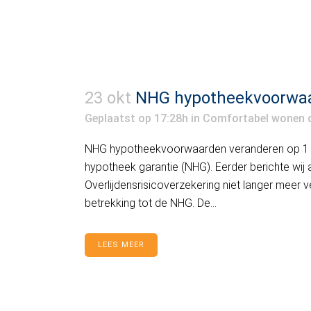
23 okt
NHG hypotheekvoorwaar
Geplaatst op 17:28h
in
Comfortabel wonen
NHG hypotheekvoorwaarden veranderen op 1 j
hypotheek garantie (NHG). Eerder berichte wij 
Overlijdensrisicoverzekering niet langer meer 
betrekking tot de NHG. De...
LEES MEER