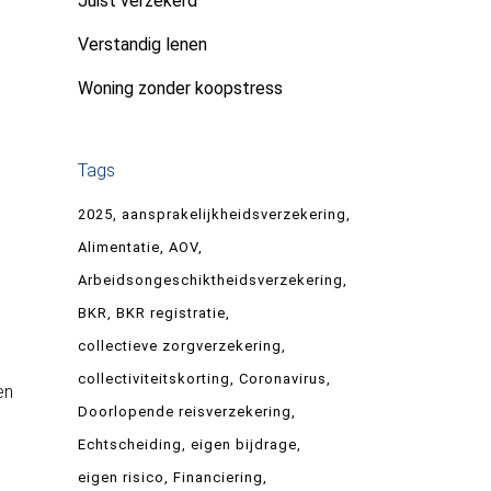
Juist verzekerd
Verstandig lenen
Woning zonder koopstress
Tags
2025
aansprakelijkheidsverzekering
Alimentatie
AOV
Arbeidsongeschiktheidsverzekering
BKR
BKR registratie
collectieve zorgverzekering
collectiviteitskorting
Coronavirus
en
Doorlopende reisverzekering
Echtscheiding
eigen bijdrage
eigen risico
Financiering