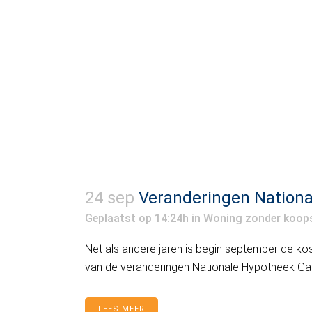
24 sep
Veranderingen Nationa
Geplaatst op 14:24h
in
Woning zonder koop
Net als andere jaren is begin september de ko
van de veranderingen Nationale Hypotheek Garan
LEES MEER