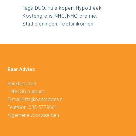
Tags:
DUO
,
Huis kopen
,
Hypotheek
,
Kostengrens NHG
,
NHG-premie
,
Studieleningen
,
Toetsinkomen
Baar Advies
Brinklaan 123
1404 GB Bussum
E-mail:
info@baaradvies.nl
Telefoon:
035-5779661
Algemene voorwaarden