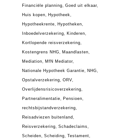
Financiële planning
Goed uit elkaar
Huis kopen
Hypotheek
Hypotheekrente
Hypotheken
Inboedelverzekering
Kinderen
Kortlopende reisverzekering
Kostengrens NHG
Maandlasten
Mediation
MfN Mediator
Nationale Hypotheek Garantie
NHG
Opstalverzekering
ORV
Overlijdensrisicoverzekering
Partneralimentatie
Pensioen
rechtsbijstandverzekering
Reisadviezen buitenland
Reisverzekering
Schadeclaims
Scheiden
Scheiding
Testament