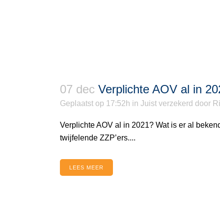
07 dec
Verplichte AOV al in 2
Geplaatst op 17:52h
in
Juist verzekerd
door
Ri
Verplichte AOV al in 2021? Wat is er al beken
twijfelende ZZP’ers....
LEES MEER