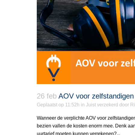
26 feb
AOV voor zelfstandigen
Geplaatst op 11:52h
in
Juist verzekerd
door
Ri
Wanneer de verplichte AOV voor zelfstandigen
bezien vallen de kosten enorm mee. Denk aan sl
uurtarief moeten kunnen verrekenen?...