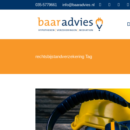
035-5779661
info@baaradvies.nl
D
rechtsbijstandverzekering Tag