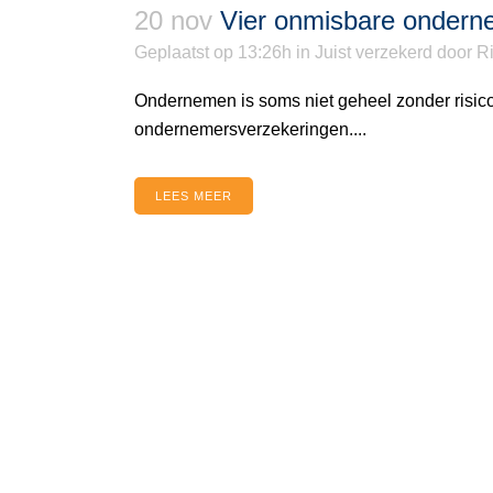
20 nov
Vier onmisbare ondern
Geplaatst op 13:26h
in
Juist verzekerd
door
Ri
Ondernemen is soms niet geheel zonder risico.
ondernemersverzekeringen....
LEES MEER