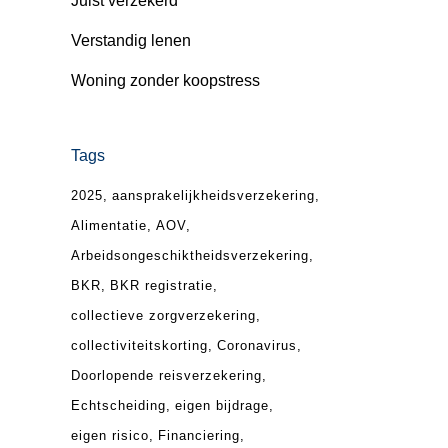
Juist verzekerd
Verstandig lenen
Woning zonder koopstress
Tags
2025
aansprakelijkheidsverzekering
Alimentatie
AOV
Arbeidsongeschiktheidsverzekering
BKR
BKR registratie
collectieve zorgverzekering
collectiviteitskorting
Coronavirus
Doorlopende reisverzekering
Echtscheiding
eigen bijdrage
eigen risico
Financiering