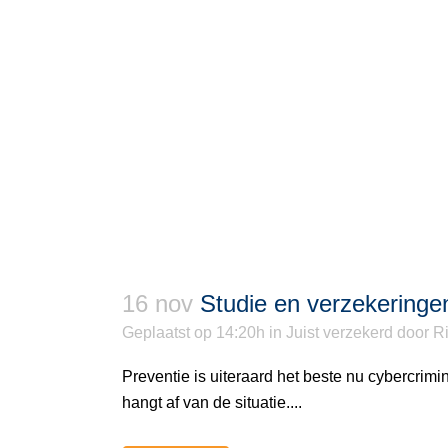
16 nov
Studie en verzekeringen,
Geplaatst op 14:20h
in
Juist verzekerd
door
Ri
Preventie is uiteraard het beste nu cybercrimin
hangt af van de situatie....