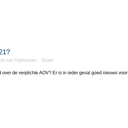
021?
ck van Dijkhuizen
Share
d over de verplichte AOV? Er is in ieder geval goed nieuws voor