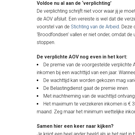
Voldoe nu al aan de ‘verplichting’
De verplichting schrijft niet voor waar jij je 
de AOV afsluit. Een vereiste is wel dat die ver
voorstel van de
Stichting van de Arbeid
. Deze 
‘Broodfondsen’ vallen er niet onder, omdat de
stoppen.
De verplichte AOV nog even in het kort:
De premie van de voorgestelde verplichte A
inkomen bij een wachttijd van een jaar. Wanneer
De wachttijd kan worden gekozen mag vari
De Belastingdienst gaat de premie innen.
Met inachtneming van de wachttijd ontvang j
Het maximum te verzekeren inkomen is € 30.
maand. Zeg maar het minimum wettelijke ink
Samen hier een keer naar kijken?
Je krijgt een heel ander beeld als je het niet i