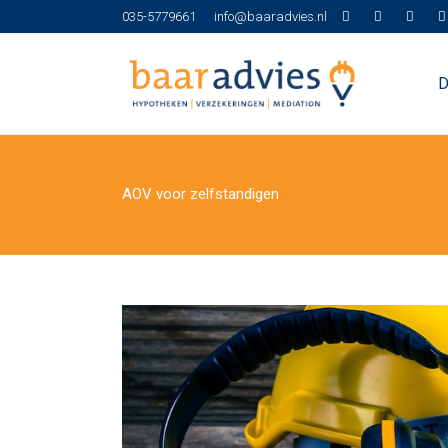
035-5779661
info@baaradvies.nl
D
AOV voor zelfstandigen