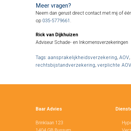
Meer vragen?
Neem dan gerust direct contact met mij of één
op
035-5779661
.
Rick van Dijkhuizen
Adviseur Schade- en Inkomensverzekeringen
Tags:
aansprakelijkheidsverzekering
,
AOV
rechtsbijstandverzekering
,
verplichte AO
Baar Advies
Dienst
Brinklaan 123
Hyp
1404 GB Bussum
V
erz