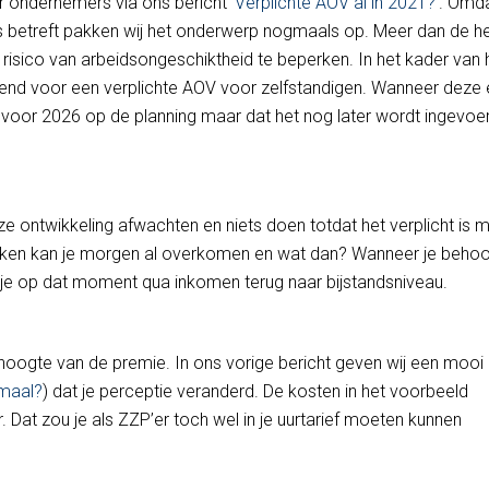
 ondernemers via ons bericht ‘
Verplichte AOV al in 2021?
’. Omd
s betreft pakken wij het onderwerp nogmaals op. Meer dan de he
e risico van arbeidsongeschiktheid te beperken. In het kader van 
end voor een verplichte AOV voor zelfstandigen. Wanneer deze 
t voor 2026 op de planning maar dat het nog later wordt ingevoe
eze ontwikkeling afwachten en niets doen totdat het verplicht is 
raken kan je morgen al overkomen en wat dan? Wanneer je behoo
l je op dat moment qua inkomen terug naar bijstandsniveau.
 hoogte van de premie. In ons vorige bericht geven wij een mooi
emaal?
) dat je perceptie veranderd. De kosten in het voorbeeld
. Dat zou je als ZZP’er toch wel in je uurtarief moeten kunnen