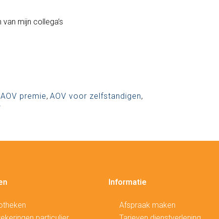
 van mijn collega’s
,
AOV premie
,
AOV voor zelfstandigen
,
V
en
Informatie
otheken
Afspraak maken
ekeringen particulier
Tarieven dienstverlening