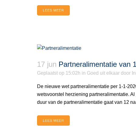
LEES MEER
17 jun
Partneralimentatie van 1
Geplaatst op 15:02h
in
Goed uit elkaar
door
I
De nieuwe wet partneralimentatie per 1-1-20
wetsvoorstel herziening partneralimentatie. Al
duur van de partneralimentatie gaat van 12 naar 
LEES MEER