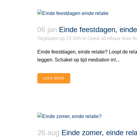
06 jan
Einde feestdagen, einde 
Geplaatst op 15:30h
in
Goed uit elkaar
door
I
Einde feestdagen, einde relatie? Loopt de rela
leggen. Schakel op tijd mediation in!...
LEES MEER
26 aug
Einde zomer, einde rela