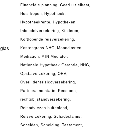
Financiële planning
Goed uit elkaar
Huis kopen
Hypotheek
Hypotheekrente
Hypotheken
Inboedelverzekering
Kinderen
Kortlopende reisverzekering
Kostengrens NHG
Maandlasten
tglas
Mediation
MfN Mediator
Nationale Hypotheek Garantie
NHG
Opstalverzekering
ORV
Overlijdensrisicoverzekering
Partneralimentatie
Pensioen
rechtsbijstandverzekering
Reisadviezen buitenland
Reisverzekering
Schadeclaims
Scheiden
Scheiding
Testament