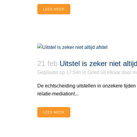
LEES MEER
21 feb
Uitstel is zeker niet altij
Geplaatst op 17:54h
in
Goed uit elkaar
door
I
De echtscheiding uitstellen in onzekere tijden i
relatie-mediation!...
LEES MEER