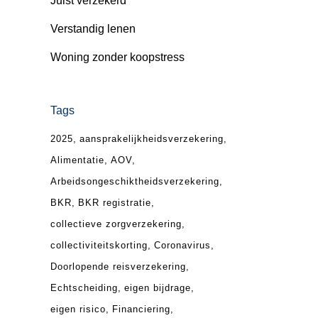
Juist verzekerd
Verstandig lenen
Woning zonder koopstress
Tags
2025
aansprakelijkheidsverzekering
Alimentatie
AOV
Arbeidsongeschiktheidsverzekering
n
BKR
BKR registratie
collectieve zorgverzekering
collectiviteitskorting
Coronavirus
Doorlopende reisverzekering
Echtscheiding
eigen bijdrage
eigen risico
Financiering