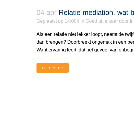
04 apr
Relatie mediation, wat 
Geplaatst op 14:00h
in
Goed uit elkaar
door
I
Als een relatie niet lekker loopt, neemt de twij
dan brengen? Doorbreekt ongemak in een period
Want ervaring leert, dat het gevoel van onbegri
LEES MEER