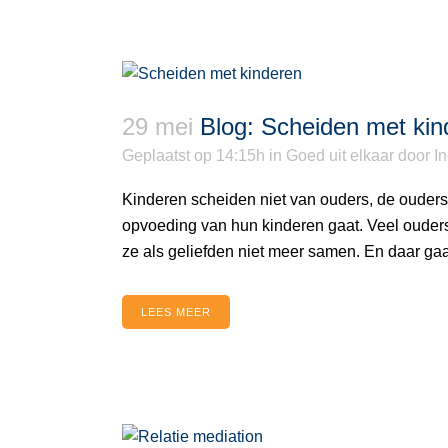
29 mei
Blog: Scheiden met kin
Geplaatst op 14:15h
in
Goed uit elkaar
door
I
Kinderen scheiden niet van ouders, de ouders g
opvoeding van hun kinderen gaat. Veel ouders 
ze als geliefden niet meer samen. En daar gaat
LEES MEER