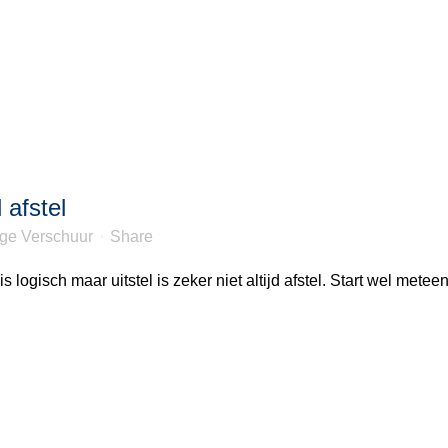
d afstel
nge Verschuur
Share
s logisch maar uitstel is zeker niet altijd afstel. Start wel metee