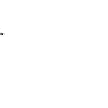
e
tten.