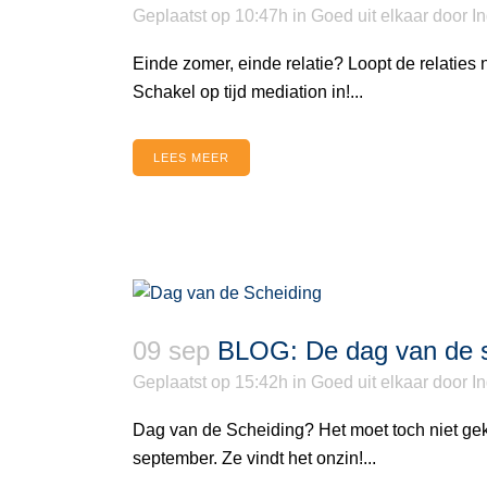
Geplaatst op 10:47h
in
Goed uit elkaar
door
I
Einde zomer, einde relatie? Loopt de relaties 
Schakel op tijd mediation in!...
LEES MEER
09 sep
BLOG: De dag van de s
Geplaatst op 15:42h
in
Goed uit elkaar
door
I
Dag van de Scheiding? Het moet toch niet gek
september. Ze vindt het onzin!...