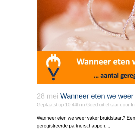
28 mei
Wanneer eten we weer 
Geplaatst op 10:44h
in
Goed uit elkaar
door
I
Wanneer eten we weer vaker bruidstaart? Een
geregistreerde partnerschappen....