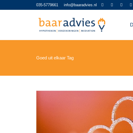
035-5779661
info@baaradvies.nl
D
Goed uit elkaar Tag