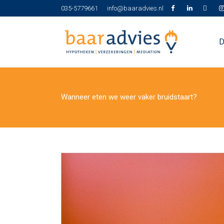
035-5779661
info@baaradvies.nl
D
Wanneer eten we weer vaker bruidstaart?