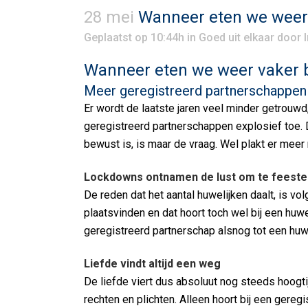
28 mei
Wanneer eten we weer 
Geplaatst op 10:44h
in
Goed uit elkaar
door
Wanneer eten we weer vaker b
Meer geregistreerd partnerschappen 
Er wordt de laatste jaren veel minder getrouwd,
geregistreerd partnerschappen explosief toe. D
bewust is, is maar de vraag. Wel plakt er meer
Lockdowns ontnamen de lust om te feeste
De reden dat het aantal huwelijken daalt, is v
plaatsvinden en dat hoort toch wel bij een huw
geregistreerd partnerschap alsnog tot een huwe
Liefde vindt altijd een weg
De liefde viert dus absoluut nog steeds hoogti
rechten en plichten. Alleen hoort bij een gere