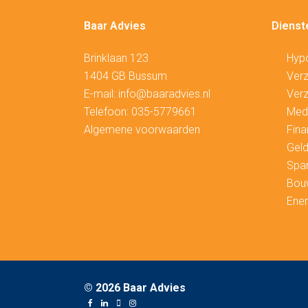
Baar Advies
Dienst
Brinklaan 123
Hyp
1404 GB Bussum
V
erz
E-mail:
info@baaradvies.nl
Verz
Telefoon:
035-5779661
Medi
Algemene voorwaarden
Fina
Geld
Spa
Bou
Ener
©
2026 Baar Advies