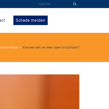
act
Schade melden
oed uit elkaar
>
Wanneer eten we weer vaker bruidstaart?