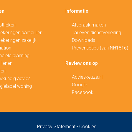
en
Informatie
otheken
Afspraak maken
ekeringen particulier
Tarieven dienstverlening
ekeringen zakelijk
Downloads
ation
Preventietips (van NH1816)
nciële planning
 lenen
Review ons op
ren
Advieskeuze.nl
wkundig advies
Google
gielabel woning
Facebook
Privacy Statement
-
Cookies