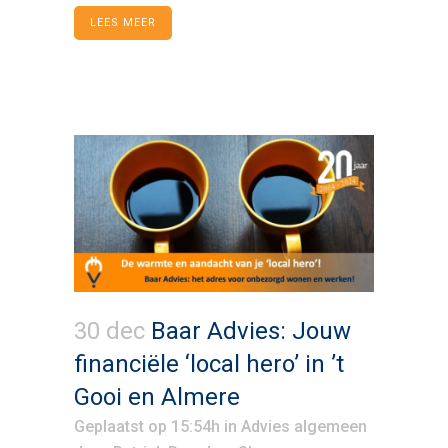
LEES MEER
30 dec
Baar Advies: Jouw
financiële ‘local hero’ in ’t
Gooi en Almere
Geplaatst op 15:54h
in
Advies algemeen