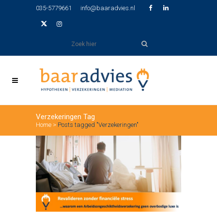
035-5779661
info@baaradvies.nl
Verzekeringen Tag
Home
>
Posts tagged "Verzekeringen"