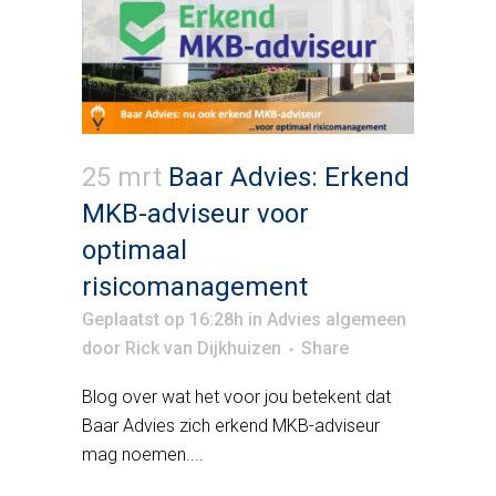
25 mrt
Baar Advies: Erkend
MKB-adviseur voor
optimaal
risicomanagement
Geplaatst op 16:28h
in
Advies algemeen
door
Rick van Dijkhuizen
Share
Blog over wat het voor jou betekent dat
Baar Advies zich erkend MKB-adviseur
mag noemen....