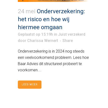
24 mei
Onderverzekering:
het risico en hoe wij
hiermee omgaan
Geplaatst op 15:19h
in
Juist verzekerd
door
Charissa Wernert
Share
Onderverzekering is in 2024 nog steeds
een veelvoorkomend probleem. Lees hoe
Baar Advies dit structureel probeert te
voorkomen....
LEES MEER