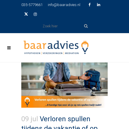
035-5779661
info@baaradvies.nl
09 jul
Verloren spullen
tijdens de vakantie of op