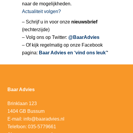
naar de mogelijkheden.
Actualiteit volgen?
– Schrijf u in voor onze
nieuwsbrief
(rechterzijde)
– Volg ons op Twitter:
@BaarAdvies
– Of kijk regelmatig op onze Facebook
pagina:
Baar Advies en ‘vind ons leuk’
‘
Baar Advies
Brinklaan 123
1404 GB Bussum
E-mail:
info@baaradvies.nl
Telefoon:
035-5779661