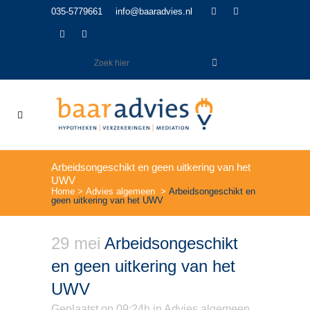
035-5779661
info@baaradvies.nl
Arbeidsongeschikt en geen uitkering van het
UWV
Home
>
Advies algemeen
>
Arbeidsongeschikt en
geen uitkering van het UWV
29 mei
Arbeidsongeschikt
en geen uitkering van het
UWV
Geplaatst op 09:24h
in
Advies algemeen