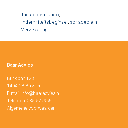
Tags:
eigen risico
,
Indemniteitsbeginsel
,
schadeclaim
,
Verzekering
Baar Advies
Brinklaan 123
1404 GB Bussum
E-mail:
info@baaradvies.nl
Telefoon:
035-5779661
Algemene voorwaarden