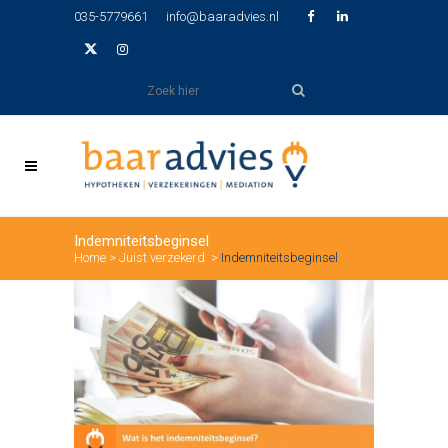
035-5779661
info@baaradvies.nl
Indemniteitsbeginsel
Home
>
Juist verzekerd
>
Indemniteitsbeginsel