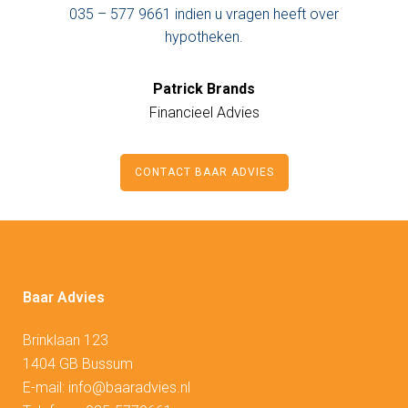
035 – 577 9661 indien u vragen heeft over
hypotheken.
Patrick Brands
Financieel Advies
CONTACT BAAR ADVIES
Baar Advies
Brinklaan 123
1404 GB Bussum
E-mail:
info@baaradvies.nl