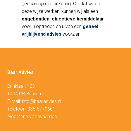
gedaan op een uitkering. Omdat wij op
deze wijze werken, kunnen wij als een
ongebonden, objectieve bemiddelaar
voor u optreden en u van een
geheel
vrijblijvend advies
voorzien.
Baar Advies
Brinklaan 123
1404 GB Bussum
E-mail:
info@baaradvies.nl
Telefoon:
035-5779661
Algemene voorwaarden