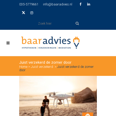
035-5779661
info@baaradvies.nl
Juist verzekerd de zomer door
Home
>
Juist verzekerd
>
Juist verzekerd de zomer
door