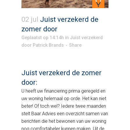
02 jul
Juist verzekerd de
zomer door
Geplaatst op 14:14h
in
Juist verzekerd
door
Patrick Brands
Share
Juist verzekerd de zomer
door:
U heeft uw financiering prima geregeld en
uw woning helemaal op orde. Het kan niet
beter! Of toch wel? Iedere twee maanden
stelt Baar Advies een overzicht samen van
berichten die het bewonen van uw woning
nog comfortabeler kunnen maken. Uit de