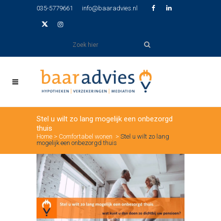
035-5779661
info@baaradvies.nl
Stel u wilt zo lang mogelijk een onbezorgd
thuis
Home
>
Comfortabel wonen
>
Stel u wilt zo lang
mogelijk een onbezorgd thuis