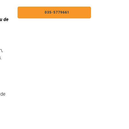
035-5779661
nu de
m,
s.
 de