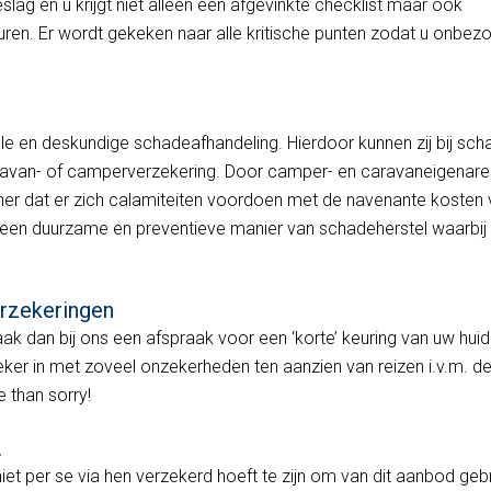
eslag en u krijgt niet alleen een afgevinkte checklist maar ook
uren. Er wordt gekeken naar alle kritische punten zodat u onbez
lle en deskundige schadeafhandeling. Hierdoor kunnen zij bij sch
aravan- of camperverzekering. Door camper- en caravaneigenare
einer dat er zich calamiteiten voordoen met de navenante kosten
n een duurzame en preventieve manier van schadeherstel waarbij
erzekeringen
k dan bij ons een afspraak voor een ‘korte’ keuring van uw huid
eker in met zoveel onzekerheden ten aanzien van reizen i.v.m. d
 than sorry!
.
niet per se via hen verzekerd hoeft te zijn om van dit aanbod geb