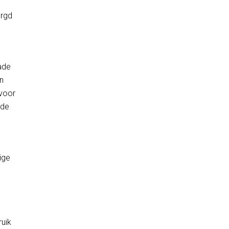
orgd
ade
n
 voor
 de
ige
e
ruik