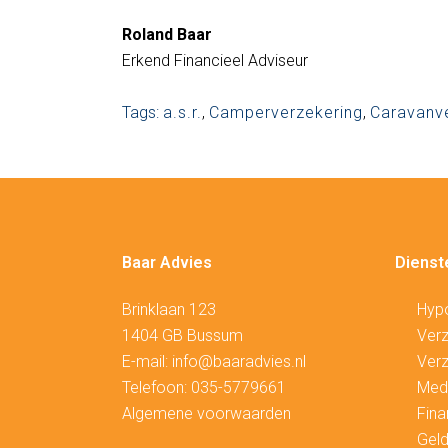
Roland Baar
Erkend Financieel Adviseur
Tags:
a.s.r.
,
Camperverzekering
,
Caravanv
Baar Advies
Dienst
Brinklaan 123
Hyp
1404 GB Bussum
V
erz
E-mail:
info@baaradvies.nl
Verz
Telefoon:
035-5779661
Medi
Algemene voorwaarden
Fina
Geld