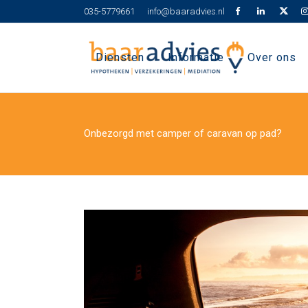
035-5779661
info@baaradvies.nl
Diensten
Informatie
Over ons
Onbezorgd met camper of caravan op pad?