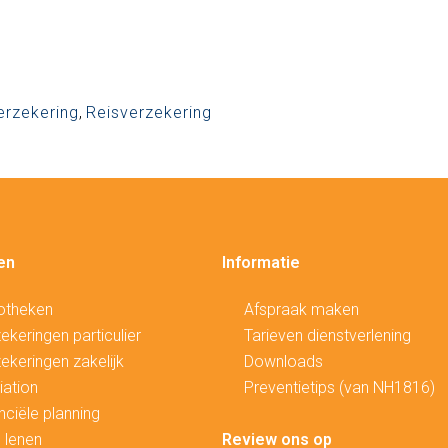
erzekering
,
Reisverzekering
en
Informatie
otheken
Afspraak maken
ekeringen particulier
Tarieven dienstverlening
ekeringen zakelijk
Downloads
ation
Preventietips (van NH1816)
nciële planning
 lenen
Review ons op