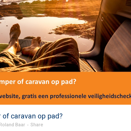
of caravan op pad?
Roland Baar
Share