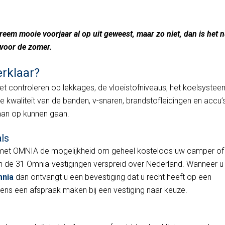
er of caravan op pad?
eem mooie voorjaar al op uit geweest, maar zo niet, dan is het 
 voor de zomer.
rklaar?
 Het controleren op lekkages, de vloeistofniveaus, het koelsystee
e kwaliteit van de banden, v-snaren, brandstofleidingen en accu’
aan op kunnen gaan.
ls
ng met OMNIA de mogelijkheid om geheel kosteloos uw camper of
van de 31 Omnia-vestigingen verspreid over Nederland. Wanneer u
mnia
dan ontvangt u een bevestiging dat u recht heeft op een
gens een afspraak maken bij een vestiging naar keuze.