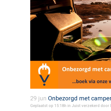
29 jun
Onbezorgd met camper 
Geplaatst op 15:18h
in
Juist verzekerd
door