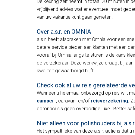
De keuring zelf neemt in totaal 20 minuten in b
vrijblijvend advies wat er eventueel moet gebe
van uw vakantie kunt gaan genieten.
Over a.s.r. en OMNIA
a.s.r. heeft afspraken met Omnia voor een sne
betere service bieden aan klanten met een c
vooraf bij Omnia langs te sturen is de kans kl
de verzekeraar. Deze werkwijze draagt bij aa
kwaliteit gewaarborgd blijft.
Check ook al uw reis gerelateerde v
Wanneer u helemaal onbezorgd op reis wilt maa
camper-
, caravan- en/of
reisverzekering
. Z
coronacrisis geen overbodige luxe. ‘Better safe
Niet alleen voor polishouders bij a.s.r
Het sympathieke van deze a.s.r. actie is dat u 