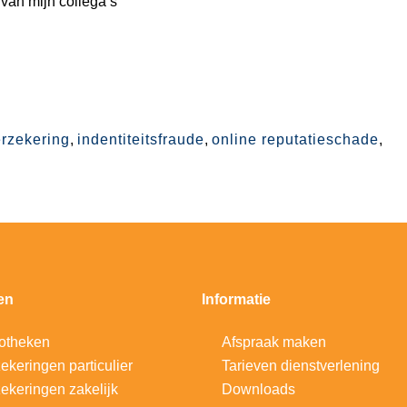
 van mijn collega’s
rzekering
,
indentiteitsfraude
,
online reputatieschade
,
en
Informatie
otheken
Afspraak maken
ekeringen particulier
Tarieven dienstverlening
ekeringen zakelijk
Downloads