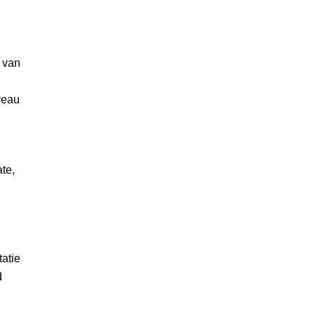
n van
reau
te,
tatie
d