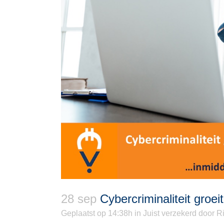
28 sep
Cybercriminaliteit groeit
Geplaatst op 14:38h
in
Juist verzekerd
door
Ri