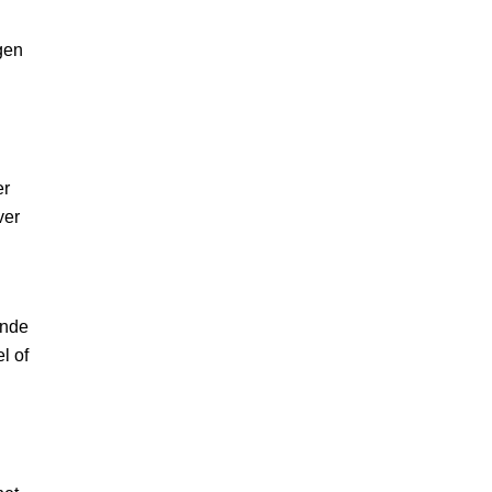
gen
er
ver
ande
l of