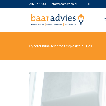
035-5779661
info@baaradvies.nl
D
Cybercriminaliteit groeit explosief in 2020