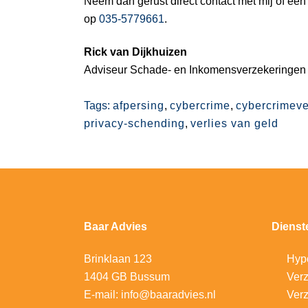
Neem dan gerust direct contact met mij of één
op
035-5779661
.
Rick van Dijkhuizen
Adviseur Schade- en Inkomensverzekeringen
Tags:
afpersing
,
cybercrime
,
cybercrimeve
privacy-schending
,
verlies van geld
Baar Advies
Dienst
Brinklaan 123
Hyp
1404 GB Bussum
V
erz
E-mail:
info@baaradvies.nl
Verz