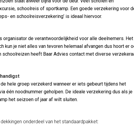
eizoen staat alweer bijna voor de deur. Veel scholen en
 excursie, schoolreis of sportkamp. Een goede verzekering voor d
eps- en schoolreisverzekering’ is ideaal hiervoor.
als organisator de verantwoordelijkheid voor alle deelnemers. Het
Toch kun je niet alles van tevoren helemaal afvangen dus hoort er 
n schoolreizen heeft Baar Advies contact met diverse verzekera
 handigst
 de hele groep verzekerd wanneer er iets gebeurt tijdens het
t via één noodnummer geholpen. De ideale verzekering dus als je
p het seizoen of jaar af wilt sluiten.
de dekkingen onderdeel van het standaardpakket: