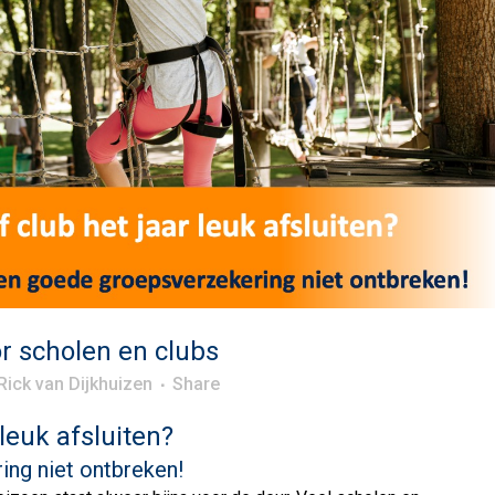
r scholen en clubs
Rick van Dijkhuizen
Share
leuk afsluiten?
ng niet ontbreken!