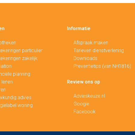
en
Informatie
otheken
Afspraak maken
ekeringen particulier
Tarieven dienstverlening
ekeringen zakelijk
Downloads
ation
Preventietips (van NH1816)
nciële planning
 lenen
Review ons op
ren
Advieskeuze.nl
wkundig advies
Google
gielabel woning
Facebook