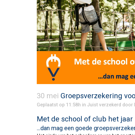
30 mei
Groepsverzekering voo
Geplaatst op 11:58h
in
Juist verzekerd
door
Met de school of club het jaar 
…dan mag een goede groepsverzekeri