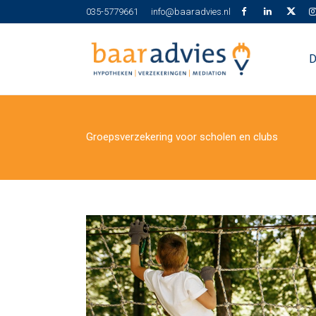
035-5779661
info@baaradvies.nl
D
Groepsverzekering voor scholen en clubs