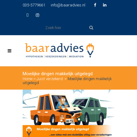
035-5779661
info@baaradvies.nl
Moeilijke dingen makkelijk uitgelegd
Home
>
Juist verzekerd
>
Moeilijke dingen makkelijk
uitgelegd