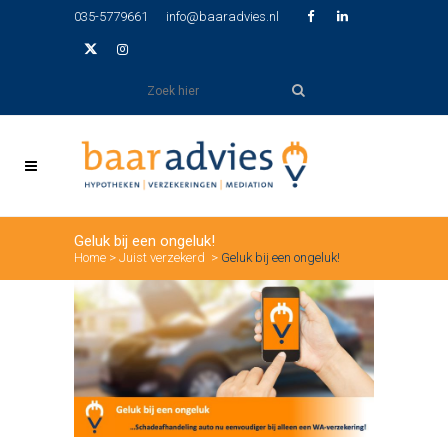
035-5779661
info@baaradvies.nl
Geluk bij een ongeluk!
Home
>
Juist verzekerd
>
Geluk bij een ongeluk!