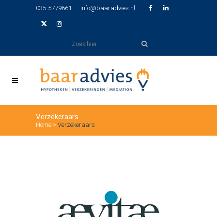
035-5779661
info@baaradvies.nl
Verzekeraars
Home
>
Verzekeraars