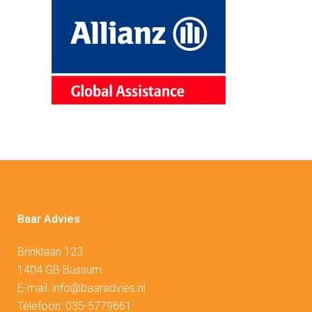
Baar Advies
Brinklaan 123
1404 GB Bussum
E-mail:
info@baaradvies.nl
Telefoon:
035-5779661