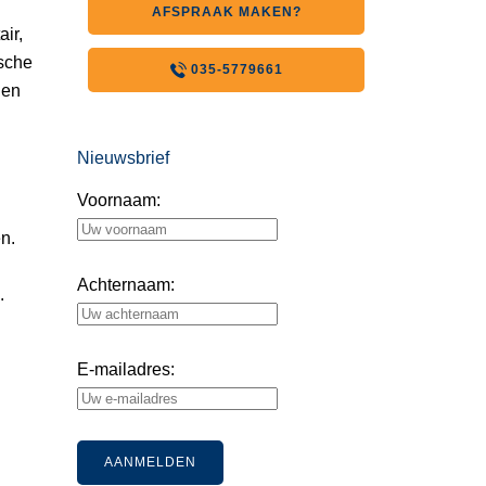
AFSPRAAK MAKEN?
ir,
ische
035-5779661
den
Nieuwsbrief
Voornaam:
n.
Achternaam:
.
E-mailadres: