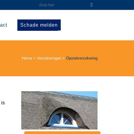
act
Schade melden
Home
>
Verzekeringen
>
Opstalverzekering
 is