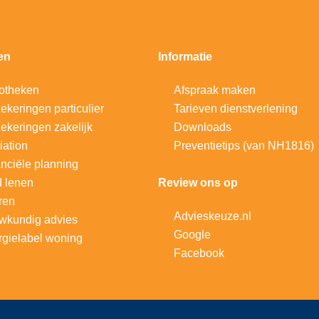
en
Informatie
otheken
Afspraak maken
ekeringen particulier
Tarieven dienstverlening
ekeringen zakelijk
Downloads
iation
Preventietips (van NH1816)
nciële planning
d lenen
Review ons op
ren
Advieskeuze.nl
wkundig advies
Google
gielabel woning
Facebook