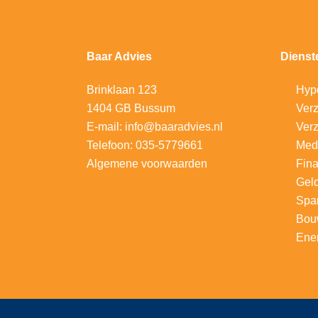
Baar Advies
Dienst
Brinklaan 123
Hyp
1404 GB Bussum
V
erz
E-mail:
info@baaradvies.nl
Verz
Telefoon:
035-5779661
Med
Algemene voorwaarden
Fina
Gel
Spa
Bou
Ener