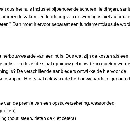
t dus het huis inclusief bijbehorende schuren, leidingen, sanita
 onroerende zaken. De fundering van de woning is niet automat
eren? Dan moet hiervoor separaat een fundamentclausule wor
de herbouwwaarde van een huis. Dus wat zijn de kosten als een
 polis – in dezelfde staat opnieuw gebouwd zou moeten worde
ng is? De verschillende aanbieders ontwikkelde hiervoor de
atierapport. Hier staat ook vaak de herbouwwaarde in genoemd
te van de premie van een opstalverzekering, waaronder:
proken)
g (hout, steen, rieten dak, et cetera)