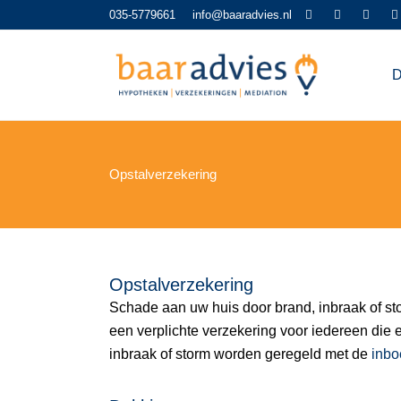
035-5779661
info@baaradvies.nl
D
Opstalverzekering
Opstalverzekering
Schade aan uw huis door brand, inbraak of st
een verplichte verzekering voor iedereen die
inbraak of storm worden geregeld met de
inbo