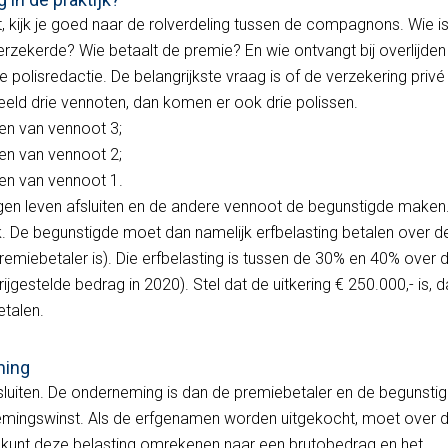
 kijk je goed naar de rolverdeling tussen de compagnons. Wie i
rzekerde? Wie betaalt de premie? En wie ontvangt bij overlijden
polisredactie. De belangrijkste vraag is of de verzekering privé
beeld drie vennoten, dan komen er ook drie polissen.
ven van vennoot 3;
ven van vennoot 2;
ven van vennoot 1.
igen leven afsluiten en de andere vennoot de begunstigde maken
jk. De begunstigde moet dan namelijk erfbelasting betalen over d
remiebetaler is). Die erfbelasting is tussen de 30% en 40% over 
vrijgestelde bedrag in 2020). Stel dat de uitkering € 250.000,- is, 
etalen.
ming
fsluiten. De onderneming is dan de premiebetaler en de begunstig
rnemingswinst. Als de erfgenamen worden uitgekocht, moet over 
e kunt deze belasting omrekenen naar een brutobedrag en het