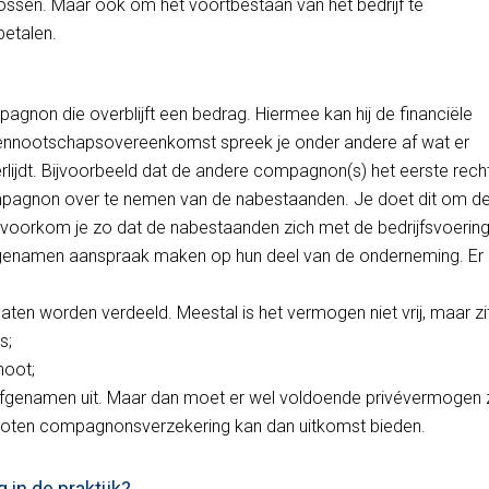
lossen. Maar ook om het voortbestaan van het bedrijf te
betalen.
pagnon die overblijft een bedrag. Hiermee kan hij de financiële
 vennootschapsovereenkomst spreek je onder andere af wat er
jdt. Bijvoorbeeld dat de andere compagnon(s) het eerste rech
pagnon over te nemen van de nabestaanden. Je doet dit om d
ok voorkom je zo dat de nabestaanden zich met de bedrijfsvoerin
rfgenamen aanspraak maken op hun deel van de onderneming. Er z
n worden verdeeld. Meestal is het vermogen niet vrij, maar zi
s;
oot;
rfgenamen uit. Maar dan moet er wel voldoende privévermogen z
sloten compagnonsverzekering kan dan uitkomst bieden.
in de praktijk?