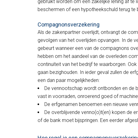
gebruikt worden om een zakelijke lening af te 
beschermen of een hypotheekschuld terug te 
Compagnons­verzekering
Als de zakenpartner overlijdt, ontvangt de com
gevolgen van het overlijden opvangen. In de
gebeurt wanneer een van de compagnons overli
hebben om het aandeel van de overleden com
continuïteit van het bedrijf te waarborgen. O
gaan bezighouden. In ieder geval zullen de e
een dan paar mogelijkheden:
De vennootschap wordt ontbonden en de bate
vast in voorraden, onroerend goed of machine
De erfgenamen benoemen een nieuwe venn
De overblijvende venno(o)t(en) kopen de e
of de bank moet bijspringen. Een eerder afge
Hoe regel je een compagnonsverzekering 