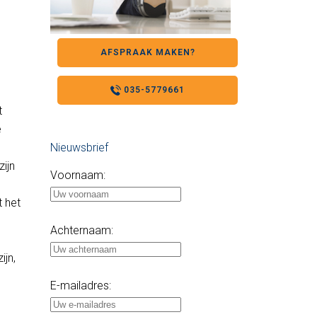
AFSPRAAK MAKEN?
035-5779661
t
e
Nieuwsbrief
g
ijn
Voornaam:
t het
Achternaam:
ijn,
E-mailadres: