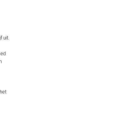
 uit.
oed
n
het