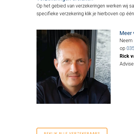
Op het gebied van verzekeringen werken wij s
specifieke verzekering klik je hierboven op éé
Meer 
Neem d
op
03
Rick v
Advise
BEKIJK ALLE VERZEKERAARS