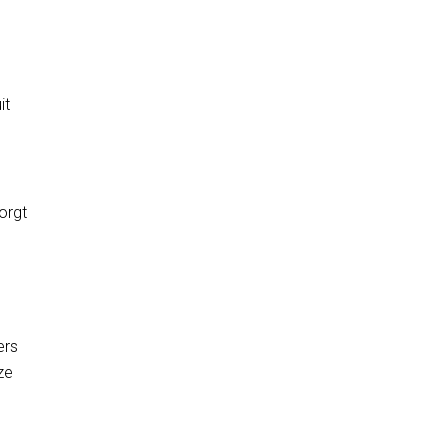
it
orgt
ers
ze