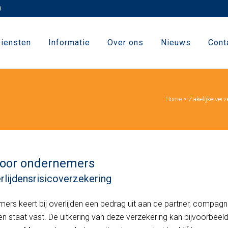
iensten
Informatie
Over ons
Nieuws
Cont
Home
>
Zakelijke ver
 voor ondernemers
rlijdensrisicoverzekering
mers keert bij overlijden een bedrag uit aan de partner, compag
n staat vast. De uitkering van deze verzekering kan bijvoorbeel