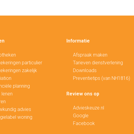
en
Informatie
otheken
Afspraak maken
ekeringen particulier
Tarieven dienstverlening
ekeringen zakelijk
Downloads
ation
Preventietips (van NH1816)
nciële planning
 lenen
Review ons op
ren
Advieskeuze.nl
wkundig advies
Google
gielabel woning
Facebook