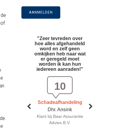
s
 de
 of
.
e
de
dan
de.
de