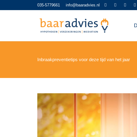
035-5779661
info@baaradvies.nl
D
Inbraakpreventietips voor deze tijd van het jaar