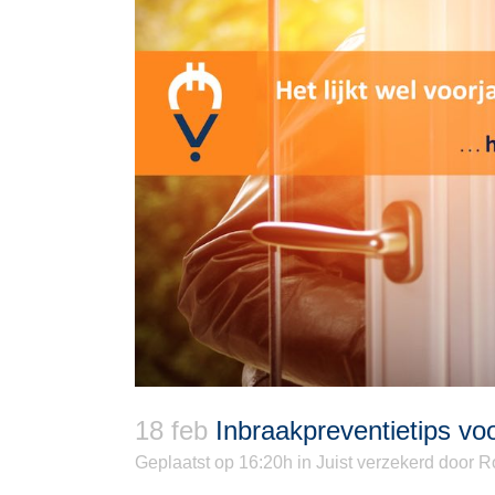
18 feb
Inbraakpreventietips voor
Geplaatst op 16:20h
in
Juist verzekerd
door
R