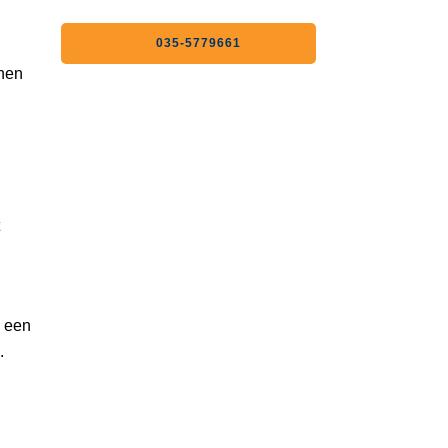
035-5779661
nnen
p een
.