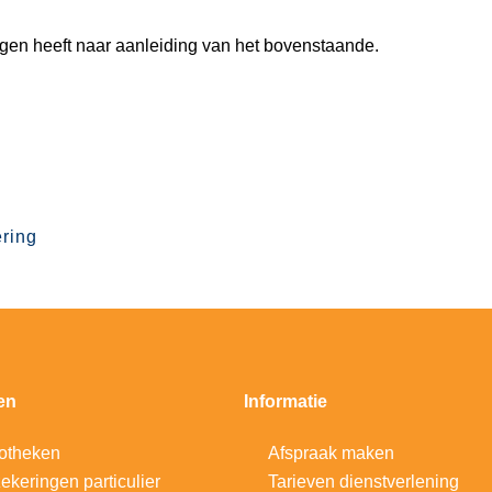
agen heeft naar aanleiding van het bovenstaande.
ring
en
Informatie
otheken
Afspraak maken
ekeringen particulier
Tarieven dienstverlening