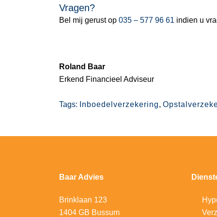
Vragen?
Bel mij gerust op
035 – 577 96 61
indien u vr
Roland Baar
Erkend Financieel Adviseur
Tags:
Inboedelverzekering
,
Opstalverzeke
Baar Advies
Dienst
Brinklaan 123
Hyp
1404 GB Bussum
V
erz