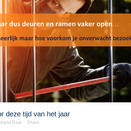
 deze tijd van het jaar
oland Baar
Share