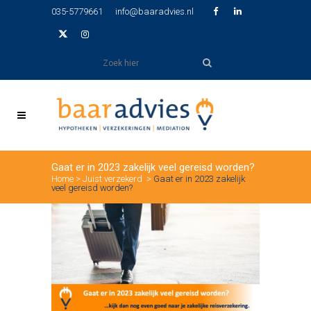
035-5779661
info@baaradvies.nl
Gaat er in 2023 zakelijk veel gereisd worden?
Home
>
Juist verzekerd
>
Gaat er in 2023 zakelijk
veel gereisd worden?