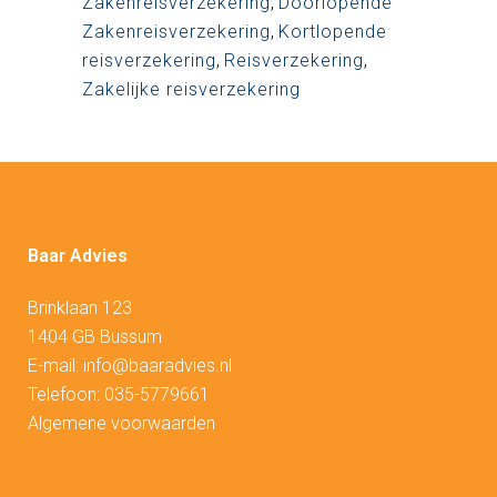
Zakenreisverzekering
,
Doorlopende
Zakenreisverzekering
,
Kortlopende
reisverzekering
,
Reisverzekering
,
Zakelijke reisverzekering
Baar Advies
Brinklaan 123
1404 GB Bussum
E-mail:
info@baaradvies.nl
Telefoon:
035-5779661
Algemene voorwaarden