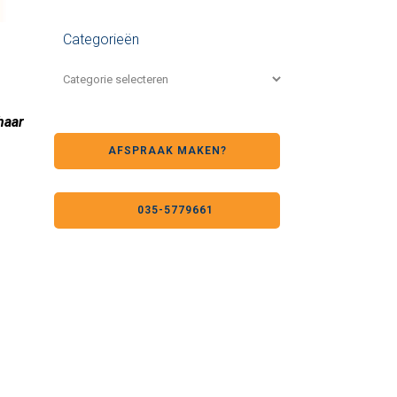
Categorieën
haar
AFSPRAAK MAKEN?
035-5779661