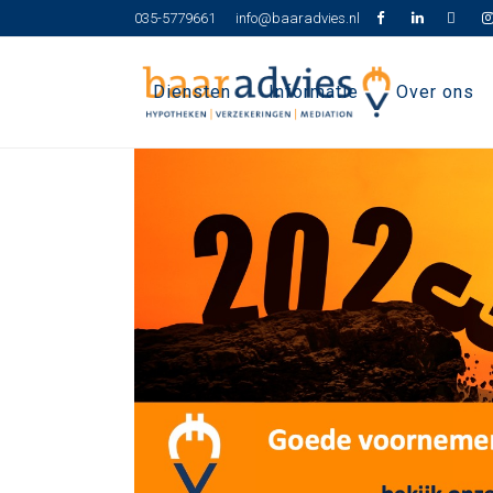
035-5779661
info@baaradvies.nl
Diensten
Informatie
Over ons