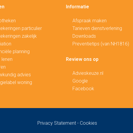
en
Informatie
otheken
Afspraak maken
ekeringen particulier
Tarieven dienstverlening
ekeringen zakelijk
Downloads
ation
Preventietips (van NH1816)
nciële planning
 lenen
Review ons op
ren
Advieskeuze.nl
wkundig advies
Google
gielabel woning
Facebook
Privacy Statement
-
Cookies