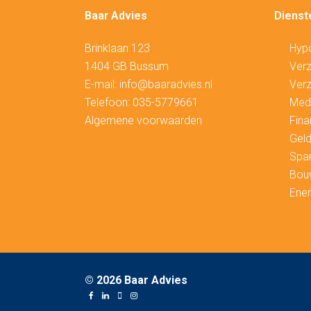
Baar Advies
Dienst
Brinklaan 123
Hyp
1404 GB Bussum
V
erz
E-mail:
info@baaradvies.nl
Verz
Telefoon:
035-5779661
Medi
Algemene voorwaarden
Fina
Geld
Spa
Bou
Ener
©
2026 Baar Advies