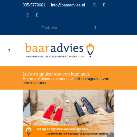
035-5779661
info@baaradvies.nl
Let op signalen van een lege accu
Home
>
Advies algemeen
>
Let op signalen van
een lege accu