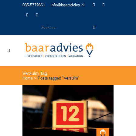
035-5779661
info@baaradvies.nl
Verzuim Tag
Home
>
Posts tagged "Verzuim"