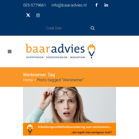
035-5779661
info@baaradvies.nl
Werknemer Tag
Home
>
Posts tagged "Werknemer"