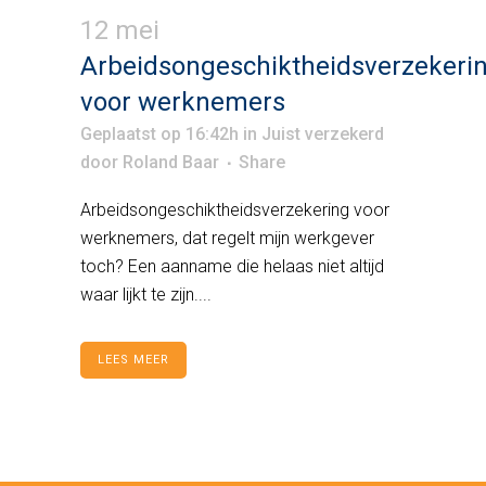
12 mei
Arbeidsongeschiktheidsverzekeri
voor werknemers
Geplaatst op 16:42h
in
Juist verzekerd
door
Roland Baar
Share
Arbeidsongeschiktheidsverzekering voor
werknemers, dat regelt mijn werkgever
toch? Een aanname die helaas niet altijd
waar lijkt te zijn....
LEES MEER