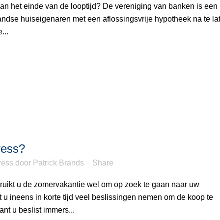
an het einde van de looptijd? De vereniging van banken is een
se huiseigenaren met een aflossingsvrije hypotheek na te la
...
ress?
ress
door
Patrick Brands
Share
uikt u de zomervakantie wel om op zoek te gaan naar uw
 ineens in korte tijd veel beslissingen nemen om de koop te
nt u beslist immers...