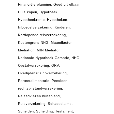
Financiële planning
Goed uit elkaar
Huis kopen
Hypotheek
Hypotheekrente
Hypotheken
Inboedelverzekering
Kinderen
Kortlopende reisverzekering
Kostengrens NHG
Maandlasten
Mediation
MfN Mediator
Nationale Hypotheek Garantie
NHG
Opstalverzekering
ORV
Overlijdensrisicoverzekering
Partneralimentatie
Pensioen
rechtsbijstandverzekering
Reisadviezen buitenland
Reisverzekering
Schadeclaims
Scheiden
Scheiding
Testament