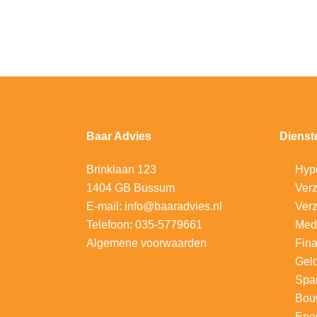
Baar Advies
Dienst
Brinklaan 123
Hyp
1404 GB Bussum
V
erz
E-mail:
info@baaradvies.nl
Verz
Telefoon:
035-5779661
Med
Algemene voorwaarden
Fina
Gel
Spa
Bou
Ener