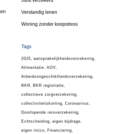
Juist verzekerd
ten
Verstandig lenen
Woning zonder koopstress
Tags
2025
aansprakelijkheidsverzekering
Alimentatie
AOV
Arbeidsongeschiktheidsverzekering
BKR
BKR registratie
collectieve zorgverzekering
collectiviteitskorting
Coronavirus
Doorlopende reisverzekering
Echtscheiding
eigen bijdrage
eigen risico
Financiering