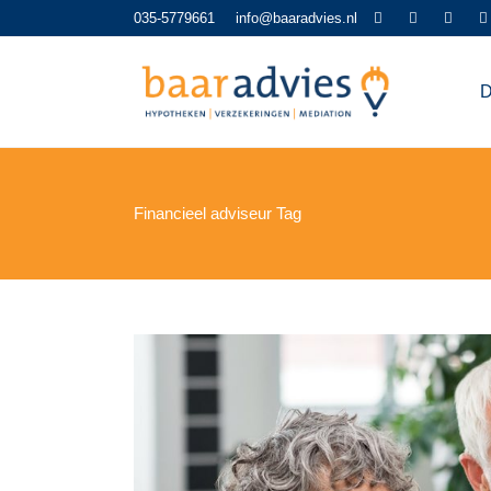
035-5779661
info@baaradvies.nl
D
Financieel adviseur Tag