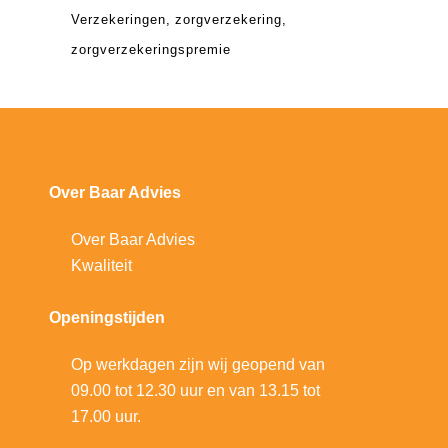
Verzekeringen
zorgverzekering
zorgverzekeringspremie
Over Baar Advies
Over Baar Advies
Kwaliteit
Openingstijden
Op werkdagen zijn wij geopend van
09.00 tot 12.30 uur en van 13.15 tot
17.00 uur.