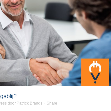
gsblij?
ress
door
Patrick Brands
Share