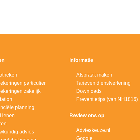
en
Informatie
otheken
Afspraak maken
ekeringen particulier
Tarieven dienstverlening
ekeringen zakelijk
Downloads
iation
Preventietips (van NH1816)
nciële planning
d lenen
Review ons op
ren
Advieskeuze.nl
wkundig advies
Google
gielabel woning