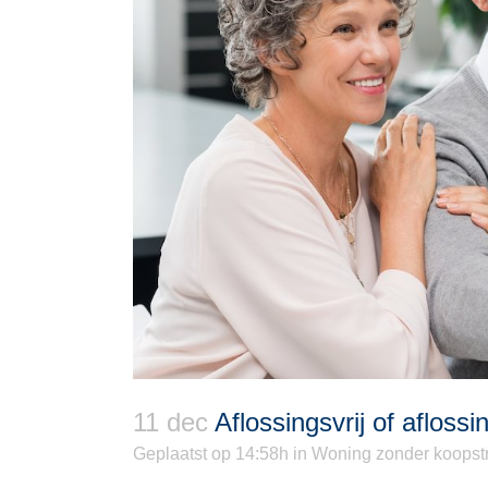
11 dec
Aflossingsvrij of aflossin
Geplaatst op 14:58h
in
Woning zonder koopst