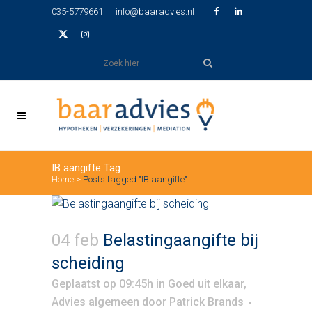
035-5779661
info@baaradvies.nl
IB aangifte Tag
Home
>
Posts tagged "IB aangifte"
04 feb
Belastingaangifte bij
scheiding
Geplaatst op 09:45h
in
Goed uit elkaar
,
Advies algemeen
door
Patrick Brands