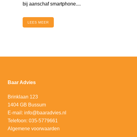
bij aanschaf smartphone....
LEES MEER
Baar Advies
Brinklaan 123
1404 GB Bussum
E-mail:
info@baaradvies.nl
Telefoon:
035-5779661
Algemene voorwaarden