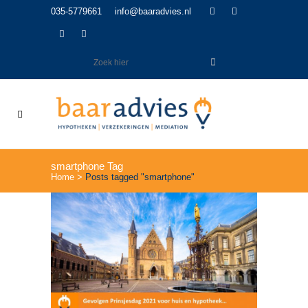
035-5779661
info@baaradvies.nl
smartphone Tag
Home
>
Posts tagged "smartphone"