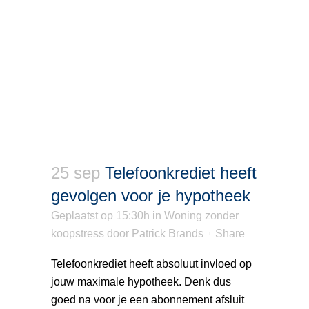
25 sep
Telefoonkrediet heeft
gevolgen voor je hypotheek
Geplaatst op 15:30h
in
Woning zonder
koopstress
door
Patrick Brands
Share
Telefoonkrediet heeft absoluut invloed op
jouw maximale hypotheek. Denk dus
goed na voor je een abonnement afsluit