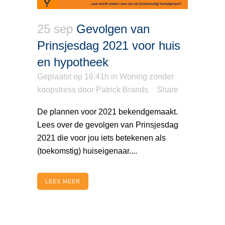
25 sep
Gevolgen van
Prinsjesdag 2021 voor huis
en hypotheek
Geplaatst op 16:41h
in
Woning zonder
koopstress
door
Patrick Brands
Share
De plannen voor 2021 bekendgemaakt.
Lees over de gevolgen van Prinsjesdag
2021 die voor jou iets betekenen als
(toekomstig) huiseigenaar....
LEES MEER