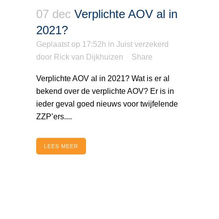
07 dec
Verplichte AOV al in
2021?
Geplaatst op 17:52h
in
Juist verzekerd
door
Rick van Dijkhuizen
Share
Verplichte AOV al in 2021? Wat is er al
bekend over de verplichte AOV? Er is in
ieder geval goed nieuws voor twijfelende
ZZP’ers....
LEES MEER