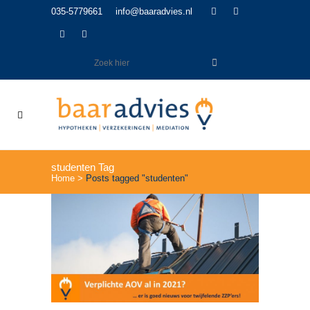
035-5779661
info@baaradvies.nl
studenten Tag
Home
>
Posts tagged "studenten"