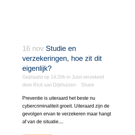
16 nov
Studie en
verzekeringen, hoe zit dit
eigenlijk?
Geplaatst op 14:20h
in
Juist verzekerd
door
Rick van Dijkhuizen
Share
Preventie is uiteraard het beste nu
cybercriminaliteit groeit. Uiteraard zijn de
gevolgen ervan te verzekeren maar hangt
af van de situatie....