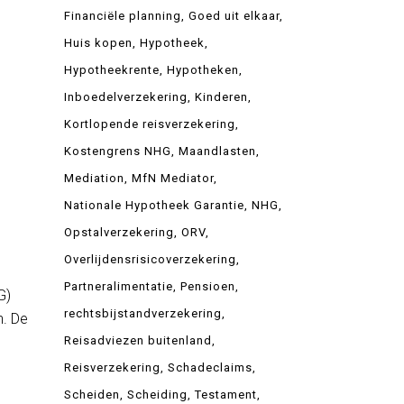
Financiële planning
Goed uit elkaar
Huis kopen
Hypotheek
Hypotheekrente
Hypotheken
Inboedelverzekering
Kinderen
Kortlopende reisverzekering
Kostengrens NHG
Maandlasten
Mediation
MfN Mediator
Nationale Hypotheek Garantie
NHG
Opstalverzekering
ORV
Overlijdensrisicoverzekering
Partneralimentatie
Pensioen
G)
rechtsbijstandverzekering
n. De
Reisadviezen buitenland
Reisverzekering
Schadeclaims
Scheiden
Scheiding
Testament