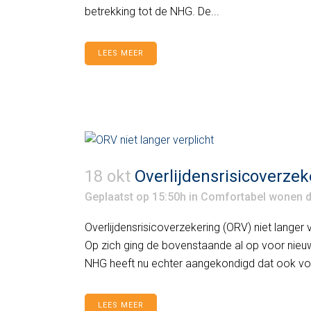
betrekking tot de NHG. De...
LEES MEER
18 okt
Overlijdensrisicoverzek
Geplaatst op 15:50h
in
Comfortabel wonen
Overlijdensrisicoverzekering (ORV) niet lange
Op zich ging de bovenstaande al op voor nieu
NHG heeft nu echter aangekondigd dat ook v
LEES MEER