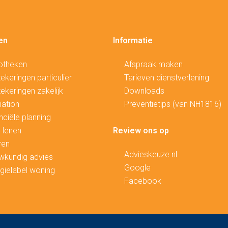
en
Informatie
otheken
Afspraak maken
ekeringen particulier
Tarieven dienstverlening
ekeringen zakelijk
Downloads
ation
Preventietips (van NH1816)
nciële planning
 lenen
Review ons op
ren
Advieskeuze.nl
wkundig advies
Google
gielabel woning
Facebook