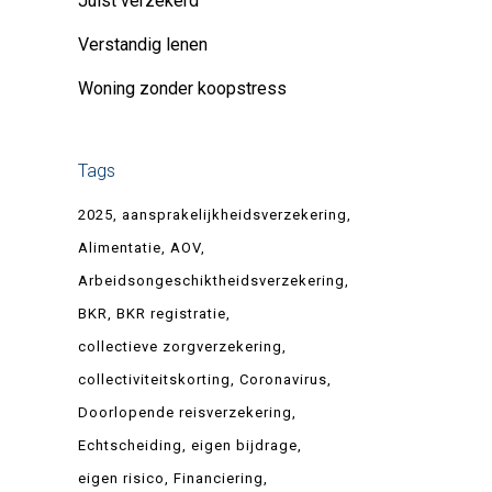
Juist verzekerd
Verstandig lenen
Woning zonder koopstress
Tags
2025
aansprakelijkheidsverzekering
Alimentatie
AOV
Arbeidsongeschiktheidsverzekering
BKR
BKR registratie
collectieve zorgverzekering
collectiviteitskorting
Coronavirus
Doorlopende reisverzekering
Echtscheiding
eigen bijdrage
eigen risico
Financiering