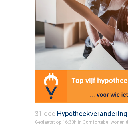
31 dec
Hypotheekverandering
Geplaatst op 16:30h
in
Comfortabel wonen