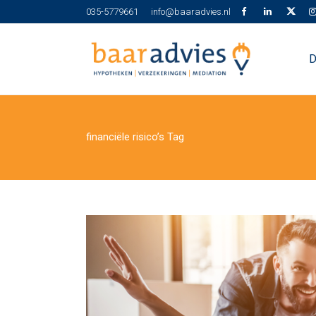
035-5779661
info@baaradvies.nl
D
financiële risico’s Tag