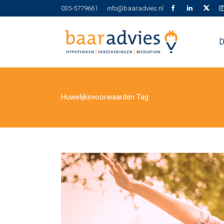
035-5779661
info@baaradvies.nl
D
Huwelijksvoorwaarden Tag