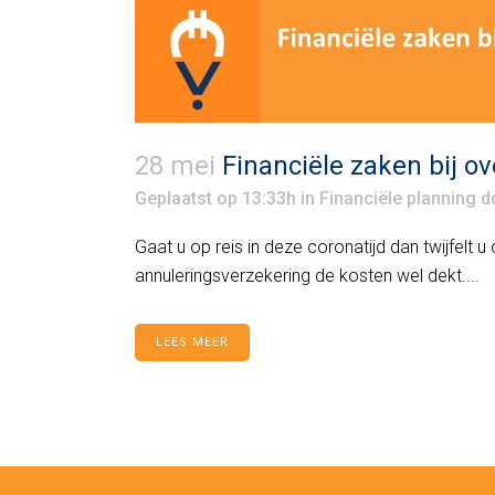
28 mei
Financiële zaken bij ov
Geplaatst op 13:33h
in
Financiële planning
d
Gaat u op reis in deze coronatijd dan twijfelt
annuleringsverzekering de kosten wel dekt....
LEES MEER