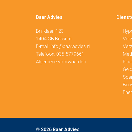
Baar Advies
Dienst
Brinklaan 123
Hyp
1404 GB Bussum
V
erz
E-mail:
info@baaradvies.nl
Verz
Telefoon:
035-5779661
Medi
Algemene voorwaarden
Fina
Geld
Spa
Bou
Ener
©
2026 Baar Advies