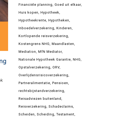
Financiële planning
Goed uit elkaar
Huis kopen
Hypotheek
Hypotheekrente
Hypotheken
Inboedelverzekering
Kinderen
Kortlopende reisverzekering
Kostengrens NHG
Maandlasten
Mediation
MfN Mediator
ing
Nationale Hypotheek Garantie
NHG
Opstalverzekering
ORV
Overlijdensrisicoverzekering
ok
Partneralimentatie
Pensioen
rechtsbijstandverzekering
Reisadviezen buitenland
Reisverzekering
Schadeclaims
Scheiden
Scheiding
Testament