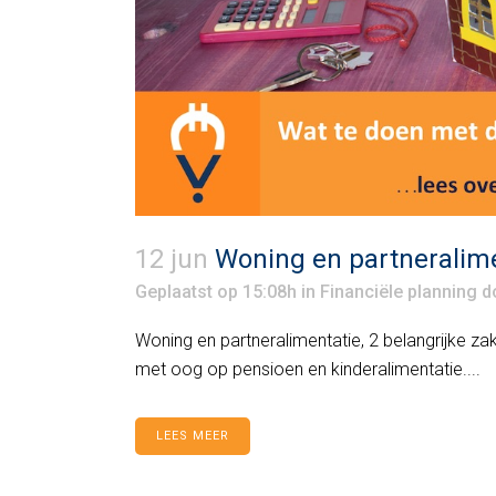
12 jun
Woning en partneralimen
Geplaatst op 15:08h
in
Financiële planning
d
Woning en partneralimentatie, 2 belangrijke zak
met oog op pensioen en kinderalimentatie....
LEES MEER