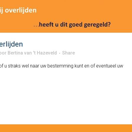
erlijden
oor
Bertina van 't Hazeveld
Share
 u of u straks wel naar uw bestemming kunt en of eventueel uw