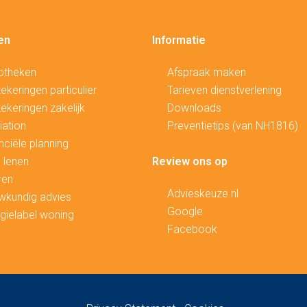
en
Informatie
otheken
Afspraak maken
ekeringen particulier
Tarieven dienstverlening
ekeringen zakelijk
Downloads
ation
Preventietips (van NH1816)
nciële planning
 lenen
Review ons op
ren
Advieskeuze.nl
wkundig advies
Google
gielabel woning
Facebook