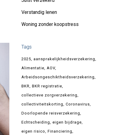
Juist verzekerd
Verstandig lenen
Woning zonder koopstress
Tags
2025
aansprakelijkheidsverzekering
Alimentatie
AOV
Arbeidsongeschiktheidsverzekering
BKR
BKR registratie
collectieve zorgverzekering
collectiviteitskorting
Coronavirus
Doorlopende reisverzekering
Echtscheiding
eigen bijdrage
eigen risico
Financiering