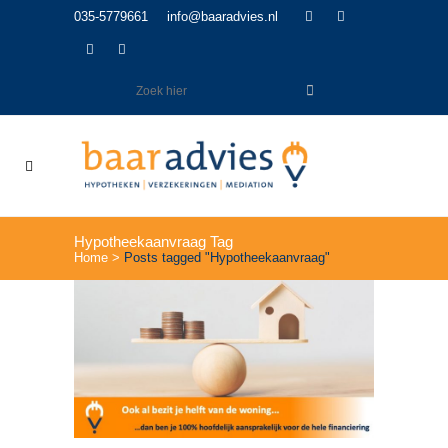
035-5779661
info@baaradvies.nl
Hypotheekaanvraag Tag
Home
>
Posts tagged "Hypotheekaanvraag"