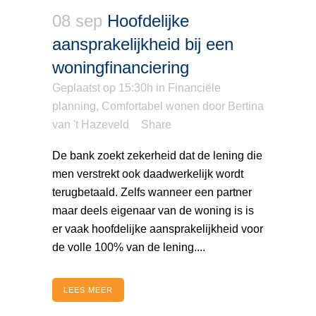
08 sep
Hoofdelijke
aansprakelijkheid bij een
woningfinanciering
Geplaatst op 15:30h
in
Financiële
planning
,
Comfortabel wonen
door
Bertina
van 't Hazeveld
Share
De bank zoekt zekerheid dat de lening die
men verstrekt ook daadwerkelijk wordt
terugbetaald. Zelfs wanneer een partner
maar deels eigenaar van de woning is is
er vaak hoofdelijke aansprakelijkheid voor
de volle 100% van de lening....
LEES MEER