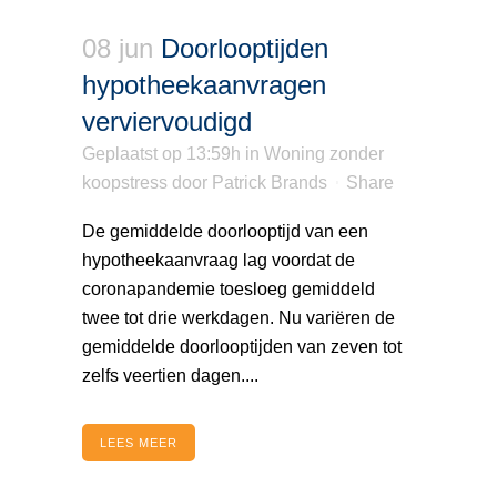
08 jun
Doorlooptijden
hypotheekaanvragen
verviervoudigd
Geplaatst op 13:59h
in
Woning zonder
koopstress
door
Patrick Brands
Share
De gemiddelde doorlooptijd van een
hypotheekaanvraag lag voordat de
coronapandemie toesloeg gemiddeld
twee tot drie werkdagen. Nu variëren de
gemiddelde doorlooptijden van zeven tot
zelfs veertien dagen....
LEES MEER