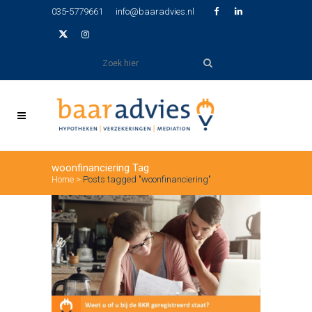
035-5779661
info@baaradvies.nl
woonfinanciering Tag
Home
>
Posts tagged "woonfinanciering"