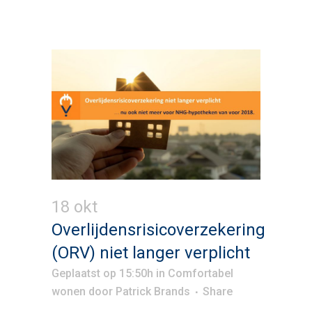
18 okt
Overlijdensrisicoverzekering
(ORV) niet langer verplicht
Geplaatst op 15:50h
in
Comfortabel
wonen
door
Patrick Brands
Share